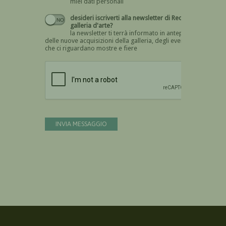
miei dati personali
desideri iscriverti alla newsletter di Recta
galleria d'arte?
la newsletter ti terrà informato in anteprima
delle nuove acquisizioni della galleria, degli eventi
che ci riguardano mostre e fiere
Devi confermare di essere umano
INVIA MESSAGGIO