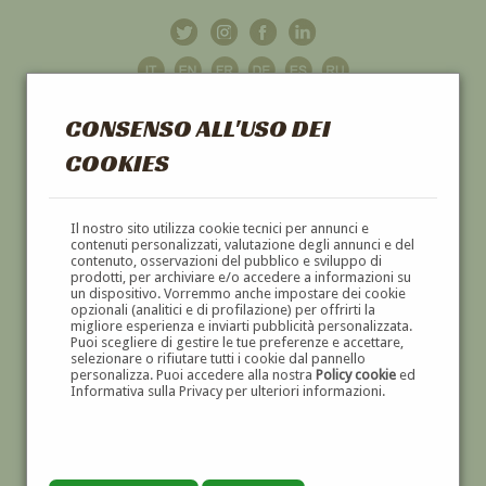
CONSENSO ALL'USO DEI
COOKIES
GALLERIA
D'ARTE
Il nostro sito utilizza cookie tecnici per annunci e
contenuti personalizzati, valutazione degli annunci e del
contenuto, osservazioni del pubblico e sviluppo di
DIPINTI E SCULTURE '800 E '900
prodotti, per archiviare e/o accedere a informazioni su
un dispositivo. Vorremmo anche impostare dei cookie
opzionali (analitici e di profilazione) per offrirti la
migliore esperienza e inviarti pubblicità personalizzata.
Puoi scegliere di gestire le tue preferenze e accettare,
selezionare o rifiutare tutti i cookie dal pannello
personalizza. Puoi accedere alla nostra
Policy cookie
ed
Informativa sulla Privacy per ulteriori informazioni.