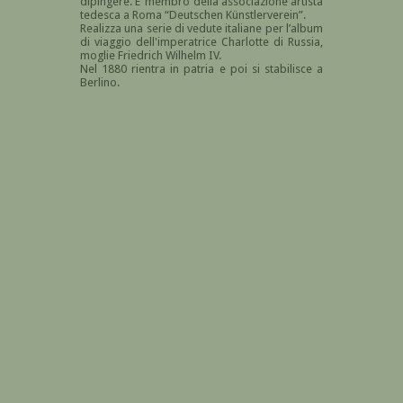
dipingere. E’ membro della associazione artista
tedesca a Roma “Deutschen Künstlerverein”.
Realizza una serie di vedute italiane per l’album
di viaggio dell'imperatrice Charlotte di Russia,
moglie Friedrich Wilhelm IV.
Nel 1880 rientra in patria e poi si stabilisce a
Berlino.