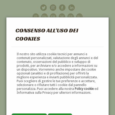
CONSENSO ALL'USO DEI
COOKIES
GALLERIA
D'ARTE
Il nostro sito utilizza cookie tecnici per annunci e
contenuti personalizzati, valutazione degli annunci e del
contenuto, osservazioni del pubblico e sviluppo di
DIPINTI E SCULTURE '800 E '900
prodotti, per archiviare e/o accedere a informazioni su
un dispositivo. Vorremmo anche impostare dei cookie
opzionali (analitici e di profilazione) per offrirti la
migliore esperienza e inviarti pubblicità personalizzata.
Puoi scegliere di gestire le tue preferenze e accettare,
selezionare o rifiutare tutti i cookie dal pannello
personalizza. Puoi accedere alla nostra
Policy cookie
ed
Informativa sulla Privacy per ulteriori informazioni.