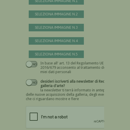
SELEZIONA IMMAGINE N.1
SELEZIONA IMMAGINE N.2
SELEZIONA IMMAGINE N.3
SELEZIONA IMMAGINE N.4
SELEZIONA IMMAGINE N.5
In base all' art. 13 del Regolamento UE n.
Devi dare il consenso
2016/679 acconsento al trattamento dei
miei dati personali
desideri iscriverti alla newsletter di Recta
galleria d'arte?
la newsletter ti terrà informato in anteprima
delle nuove acquisizioni della galleria, degli eventi
che ci riguardano mostre e fiere
Devi confermare di essere umano