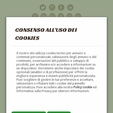
CONSENSO ALL'USO DEI
COOKIES
GALLERIA
D'ARTE
Il nostro sito utilizza cookie tecnici per annunci e
contenuti personalizzati, valutazione degli annunci e del
contenuto, osservazioni del pubblico e sviluppo di
DIPINTI E SCULTURE '800 E '900
prodotti, per archiviare e/o accedere a informazioni su
un dispositivo. Vorremmo anche impostare dei cookie
opzionali (analitici e di profilazione) per offrirti la
migliore esperienza e inviarti pubblicità personalizzata.
Puoi scegliere di gestire le tue preferenze e accettare,
selezionare o rifiutare tutti i cookie dal pannello
personalizza. Puoi accedere alla nostra
Policy cookie
ed
Informativa sulla Privacy per ulteriori informazioni.