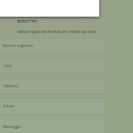
BURATTIN?
VUOI
COMPRARE
UN'OPERA DI RINALDO
BURATTIN?
utilizza l'apposito modulo di contatto qui sotto
Il nome è obbligatorio
La città è obbligatoria
L'indirizzo mail non è valido
Il messaggio è obbligatorio