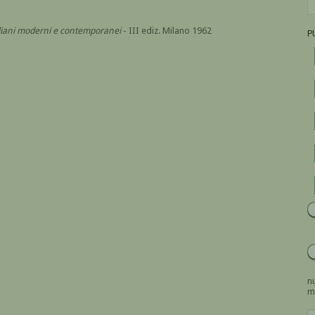
italiani moderni e contemporanei
- III ediz. Milano 1962
P
nu
m