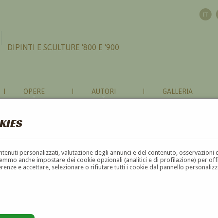
DIPINTI E SCULTURE '800 E '900
OPERE
AUTORI
GALLERIA
KIES
contenuti personalizzati, valutazione degli annunci e del contenuto, osservazioni 
mmo anche impostare dei cookie opzionali (analitici e di profilazione) per offrir
erenze e accettare, selezionare o rifiutare tutti i cookie dal pannello personali