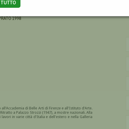
A TUTTO
LDO
 PRATO 1998
 all'Accademia di Belle Arti di Firenze e all'Istituto d'Arte.
 Ritratto a Palazzo Strozzi (1947), a mostre nazionali. Alla
vori in varie città d'Italia e dell'estero e nella Galleria