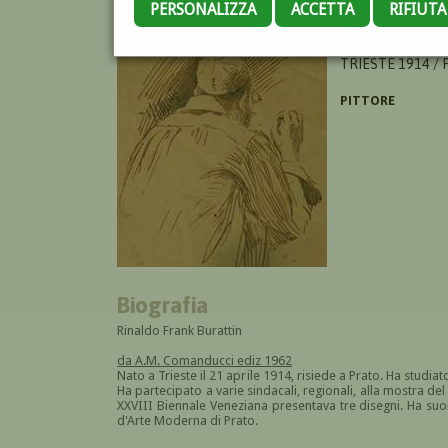
PERSONALIZZA
ACCETTA
RIFIUT
BURATTIN RINA
TRIESTE 1914 /
PITTORE
Biografia
Rinaldo Frank Burattin
da A.M. Comanducci ediz 1962
Nato a Trieste il 21 aprile 1914, risiede a Prato. Ha studiato
Ha partecipato a varie sindacali, regionali, alla mostra del
XXVIII Biennale Veneziana presentava tre disegni. Ha suoi la
d'Arte Moderna di Prato.