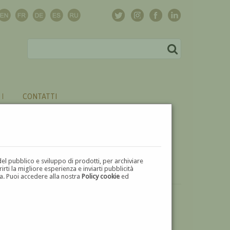
CONTATTI
del pubblico e sviluppo di prodotti, per archiviare
ti la migliore esperienza e inviarti pubblicità
zza. Puoi accedere alla nostra
Policy cookie
ed
VUOI
VENDERE
UN'OPERA DI RINALDO