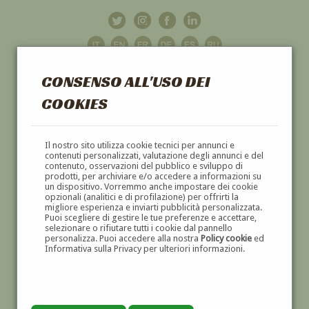
CONSENSO ALL'USO DEI
COOKIES
GALLERIA
D'ARTE
Il nostro sito utilizza cookie tecnici per annunci e
contenuti personalizzati, valutazione degli annunci e del
contenuto, osservazioni del pubblico e sviluppo di
DIPINTI E SCULTURE '800 E '900
prodotti, per archiviare e/o accedere a informazioni su
un dispositivo. Vorremmo anche impostare dei cookie
opzionali (analitici e di profilazione) per offrirti la
migliore esperienza e inviarti pubblicità personalizzata.
Puoi scegliere di gestire le tue preferenze e accettare,
selezionare o rifiutare tutti i cookie dal pannello
personalizza. Puoi accedere alla nostra
Policy cookie
ed
Informativa sulla Privacy per ulteriori informazioni.