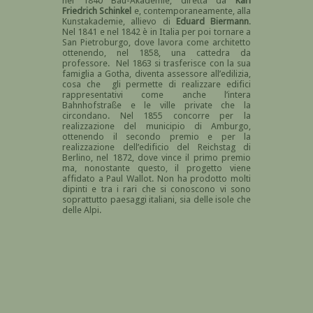
nel 1840 Bau-Akademie, diretta da
Karl
Friedrich Schinkel
e, contemporaneamente, alla
Kunstakademie, allievo di
Eduard Biermann
.
Nel 1841 e nel 1842 è in Italia per poi tornare a
San Pietroburgo, dove lavora come architetto
ottenendo, nel 1858, una cattedra da
professore. Nel 1863 si trasferisce con la sua
famiglia a Gotha, diventa assessore all’edilizia,
cosa che gli permette di realizzare edifici
rappresentativi come anche l’intera
Bahnhofstraße e le ville private che la
circondano. Nel 1855 concorre per la
realizzazione del municipio di Amburgo,
ottenendo il secondo premio e per la
realizzazione dell’edificio del Reichstag di
Berlino, nel 1872, dove vince il primo premio
ma, nonostante questo, il progetto viene
affidato a Paul Wallot. Non ha prodotto molti
dipinti e tra i rari che si conoscono vi sono
soprattutto paesaggi italiani, sia delle isole che
delle Alpi.