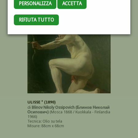
PERSONALIZZA
ACCETTA
RIFIUTA TUTTO
OPERE DELL'AUTORE
ULISSE ° (1890)
di
Blinov Nikoly Ossipovich (Блинов Николай
Осипович)
(Mosca 1868 / Kuokkala - Finlandia
1966)
Tecnica: Olio su tela
Misure: 88cm x 68cm