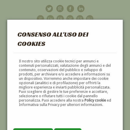
CONSENSO ALL'USO DEI
COOKIES
GALLERIA
D'ARTE
Il nostro sito utilizza cookie tecnici per annunci e
contenuti personalizzati, valutazione degli annunci e del
contenuto, osservazioni del pubblico e sviluppo di
DIPINTI E SCULTURE '800 E '900
prodotti, per archiviare e/o accedere a informazioni su
un dispositivo. Vorremmo anche impostare dei cookie
opzionali (analitici e di profilazione) per offrirti la
migliore esperienza e inviarti pubblicità personalizzata.
Puoi scegliere di gestire le tue preferenze e accettare,
selezionare o rifiutare tutti i cookie dal pannello
personalizza. Puoi accedere alla nostra
Policy cookie
ed
Informativa sulla Privacy per ulteriori informazioni.