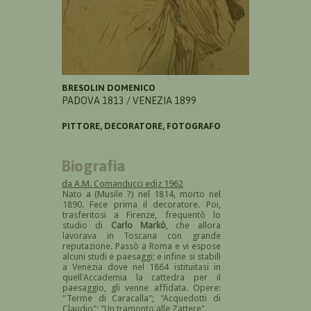
BRESOLIN DOMENICO
PADOVA 1813 / VENEZIA 1899
PITTORE, DECORATORE, FOTOGRAFO
Biografia
da A.M. Comanducci ediz 1962
Nato a (Musile ?) nel 1814, morto nel
1890. Fece prima il decoratore. Poi,
trasferitosi a Firenze, frequentò lo
studio di
Carlo Markò
, che allora
lavorava in Toscana con grande
reputazione. Passò a Roma e vi espose
alcuni studi e paesaggi; e infine si stabilì
a Venezia dove nel 1864 istituitasi in
quell'Accademia la cattedra per il
paesaggio, gli venne affidata. Opere:
"Terme di Caracalla"; "Acquedotti di
Claudio"; "Un tramonto alle Zattere".