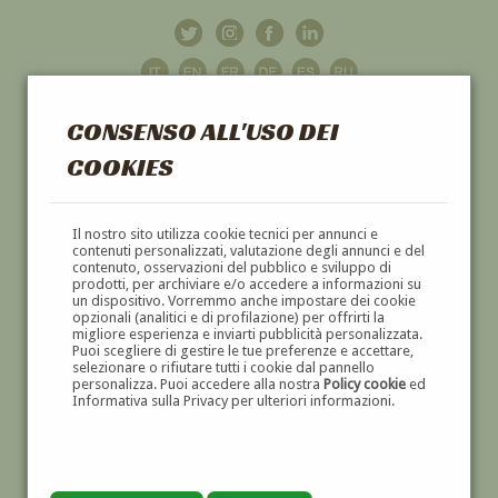
CONSENSO ALL'USO DEI
COOKIES
GALLERIA
D'ARTE
Il nostro sito utilizza cookie tecnici per annunci e
contenuti personalizzati, valutazione degli annunci e del
contenuto, osservazioni del pubblico e sviluppo di
DIPINTI E SCULTURE '800 E '900
prodotti, per archiviare e/o accedere a informazioni su
un dispositivo. Vorremmo anche impostare dei cookie
opzionali (analitici e di profilazione) per offrirti la
migliore esperienza e inviarti pubblicità personalizzata.
Puoi scegliere di gestire le tue preferenze e accettare,
selezionare o rifiutare tutti i cookie dal pannello
personalizza. Puoi accedere alla nostra
Policy cookie
ed
Informativa sulla Privacy per ulteriori informazioni.