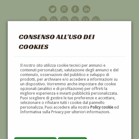
CONSENSO ALL'USO DEI
COOKIES
GALLERIA
D'ARTE
Il nostro sito utilizza cookie tecnici per annunci e
contenuti personalizzati, valutazione degli annunci e del
contenuto, osservazioni del pubblico e sviluppo di
DIPINTI E SCULTURE '800 E '900
prodotti, per archiviare e/o accedere a informazioni su
un dispositivo. Vorremmo anche impostare dei cookie
opzionali (analitici e di profilazione) per offrirti la
migliore esperienza e inviarti pubblicità personalizzata.
Puoi scegliere di gestire le tue preferenze e accettare,
selezionare o rifiutare tutti i cookie dal pannello
personalizza. Puoi accedere alla nostra
Policy cookie
ed
Informativa sulla Privacy per ulteriori informazioni.