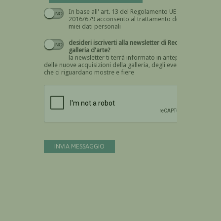
In base all' art. 13 del Regolamento UE n.
Devi dare il consenso
2016/679 acconsento al trattamento dei
miei dati personali
desideri iscriverti alla newsletter di Recta
galleria d'arte?
la newsletter ti terrà informato in anteprima
delle nuove acquisizioni della galleria, degli eventi
che ci riguardano mostre e fiere
Devi confermare di essere umano
INVIA MESSAGGIO