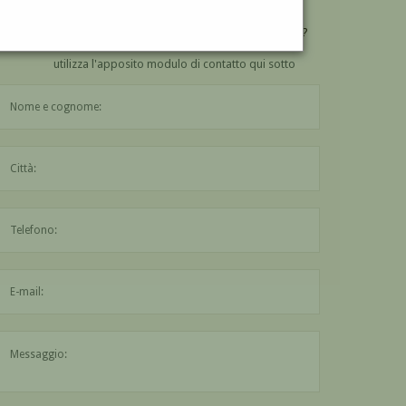
VUOI
COMPRARE
UN'OPERA DI LUIGI BROGGINI?
utilizza l'apposito modulo di contatto qui sotto
Il nome è obbligatorio
La città è obbligatoria
L'indirizzo mail non è valido
Il messaggio è obbligatorio