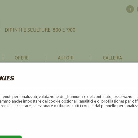
DIPINTI E SCULTURE '800 E '900
OPERE
AUTORI
GALLERIA
KIES
contenuti personalizzati, valutazione degli annunci e del contenuto, osservazioni 
mmo anche impostare dei cookie opzionali (analitici e di profilazione) per offrir
erenze e accettare, selezionare o rifiutare tutti i cookie dal pannello personali