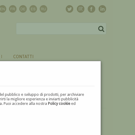
CONTATTI
del pubblico e sviluppo di prodotti, per archiviare
ti la migliore esperienza e inviarti pubblicità
zza. Puoi accedere alla nostra
Policy cookie
ed
VUOI
VENDERE
UN'OPERA DI LUIGI BROGGINI?