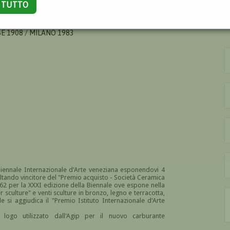
A TUTTO
SE 1908 / MILANO 1983
iennale Internazionale d'Arte veneziana esponendovi 4
ltando vincitore del "
Premio acquisto - Società Ceramica
62 per la XXXI edizione della Biennale ove espone nella
er sculture" e
venti sculture in bronzo, legno e terracotta,
e si aggiudica il "
Premio Istituto Internazionale d'Arte
ogo utilizzato dall'Agip per il nuovo carburante