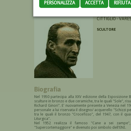
PERSONALIZZA
ACCETTA
RIFIUT
BROGGINI LUIGI
CITTIGLIO - VARE
SCULTORE
Biografia
Nel 1950 partecipa alla XXV edizione della
Esposizione B
sculture in bronzo e due ceramiche, tra le quali "Sole", risu
Richard Ginori"
. E' nuovamente presente a Venezia nel 19
personale a lui riservata il disegno/ acquerello "
Schizzi p
tra le quali il bronzo "Crocefisso", del 1947, con il qual
Liturgica".
Nel 1952 realizza il famoso "Cane a sei zampe", l
"Supercortemaggiore" e divenuto poi simbolo dell'ENI.