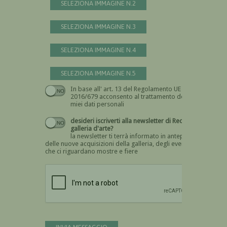
SELEZIONA IMMAGINE N.2
SELEZIONA IMMAGINE N.3
SELEZIONA IMMAGINE N.4
SELEZIONA IMMAGINE N.5
In base all' art. 13 del Regolamento UE n.
Devi dare il consenso
2016/679 acconsento al trattamento dei
miei dati personali
desideri iscriverti alla newsletter di Recta
galleria d'arte?
la newsletter ti terrà informato in anteprima
delle nuove acquisizioni della galleria, degli eventi
che ci riguardano mostre e fiere
Devi confermare di essere umano