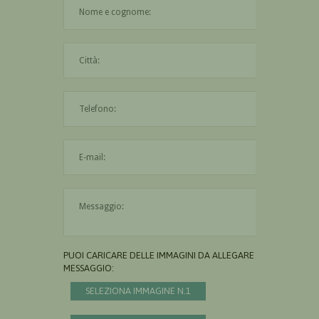
Il nome è obbligatorio
La città è obbligatoria
L'indirizzo mail non è valido
Il messaggio è obbligatorio
PUOI CARICARE DELLE IMMAGINI DA ALLEGARE AL
MESSAGGIO:
SELEZIONA IMMAGINE N.1