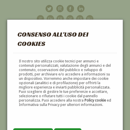
CONSENSO ALL'USO DEI
COOKIES
GALLERIA
D'ARTE
Il nostro sito utilizza cookie tecnici per annunci e
contenuti personalizzati, valutazione degli annunci e del
contenuto, osservazioni del pubblico e sviluppo di
DIPINTI E SCULTURE '800 E '900
prodotti, per archiviare e/o accedere a informazioni su
un dispositivo. Vorremmo anche impostare dei cookie
opzionali (analitici e di profilazione) per offrirti la
migliore esperienza e inviarti pubblicità personalizzata.
Puoi scegliere di gestire le tue preferenze e accettare,
selezionare o rifiutare tutti i cookie dal pannello
personalizza. Puoi accedere alla nostra
Policy cookie
ed
Informativa sulla Privacy per ulteriori informazioni.