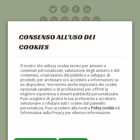
CONSENSO ALL'USO DEI
COOKIES
GALLERIA
D'ARTE
Il nostro sito utilizza cookie tecnici per annunci e
contenuti personalizzati, valutazione degli annunci e del
contenuto, osservazioni del pubblico e sviluppo di
DIPINTI E SCULTURE '800 E '900
prodotti, per archiviare e/o accedere a informazioni su
un dispositivo. Vorremmo anche impostare dei cookie
opzionali (analitici e di profilazione) per offrirti la
migliore esperienza e inviarti pubblicità personalizzata.
Puoi scegliere di gestire le tue preferenze e accettare,
selezionare o rifiutare tutti i cookie dal pannello
personalizza. Puoi accedere alla nostra
Policy cookie
ed
Informativa sulla Privacy per ulteriori informazioni.