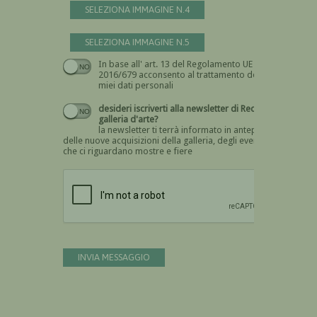
SELEZIONA IMMAGINE N.4
SELEZIONA IMMAGINE N.5
In base all' art. 13 del Regolamento UE n.
Devi dare il consenso
2016/679 acconsento al trattamento dei
miei dati personali
desideri iscriverti alla newsletter di Recta
galleria d'arte?
la newsletter ti terrà informato in anteprima
delle nuove acquisizioni della galleria, degli eventi
che ci riguardano mostre e fiere
Devi confermare di essere umano
INVIA MESSAGGIO