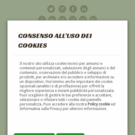
CONSENSO ALL'USO DEI
COOKIES
GALLERIA
D'ARTE
Il nostro sito utilizza cookie tecnici per annunci e
contenuti personalizzati, valutazione degli annunci e del
contenuto, osservazioni del pubblico e sviluppo di
DIPINTI E SCULTURE '800 E '900
prodotti, per archiviare e/o accedere a informazioni su
un dispositivo. Vorremmo anche impostare dei cookie
opzionali (analitici e di profilazione) per offrirti la
migliore esperienza e inviarti pubblicità personalizzata.
Puoi scegliere di gestire le tue preferenze e accettare,
selezionare o rifiutare tutti i cookie dal pannello
personalizza. Puoi accedere alla nostra
Policy cookie
ed
Informativa sulla Privacy per ulteriori informazioni.