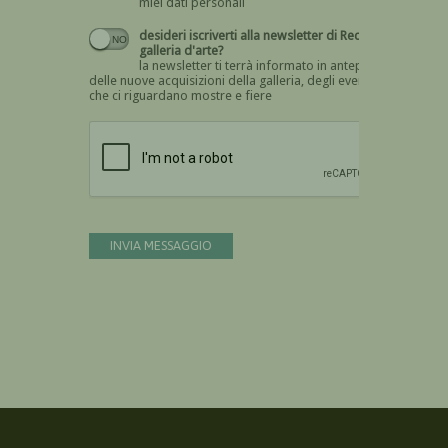
miei dati personali
desideri iscriverti alla newsletter di Recta
galleria d'arte?
la newsletter ti terrà informato in anteprima
delle nuove acquisizioni della galleria, degli eventi
che ci riguardano mostre e fiere
Devi confermare di essere umano
INVIA MESSAGGIO