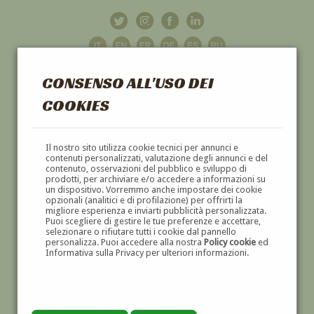
CONSENSO ALL'USO DEI
COOKIES
GALLERIA
D'ARTE
Il nostro sito utilizza cookie tecnici per annunci e
contenuti personalizzati, valutazione degli annunci e del
contenuto, osservazioni del pubblico e sviluppo di
DIPINTI E SCULTURE '800 E '900
prodotti, per archiviare e/o accedere a informazioni su
un dispositivo. Vorremmo anche impostare dei cookie
opzionali (analitici e di profilazione) per offrirti la
migliore esperienza e inviarti pubblicità personalizzata.
Puoi scegliere di gestire le tue preferenze e accettare,
selezionare o rifiutare tutti i cookie dal pannello
personalizza. Puoi accedere alla nostra
Policy cookie
ed
Informativa sulla Privacy per ulteriori informazioni.