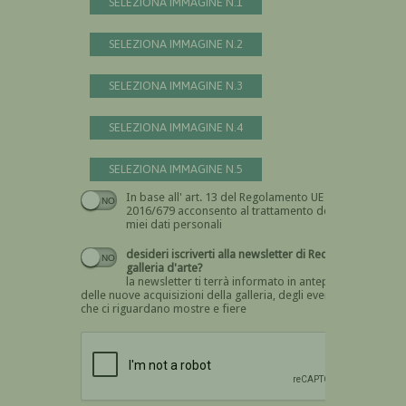
SELEZIONA IMMAGINE N.1
SELEZIONA IMMAGINE N.2
SELEZIONA IMMAGINE N.3
SELEZIONA IMMAGINE N.4
SELEZIONA IMMAGINE N.5
In base all' art. 13 del Regolamento UE n.
Devi dare il consenso
2016/679 acconsento al trattamento dei
miei dati personali
desideri iscriverti alla newsletter di Recta
galleria d'arte?
la newsletter ti terrà informato in anteprima
delle nuove acquisizioni della galleria, degli eventi
che ci riguardano mostre e fiere
Devi confermare di essere umano