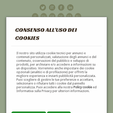
CONSENSO ALL'USO DEI
COOKIES
GALLERIA
D'ARTE
Il nostro sito utilizza cookie tecnici per annunci e
contenuti personalizzati, valutazione degli annunci e del
contenuto, osservazioni del pubblico e sviluppo di
DIPINTI E SCULTURE '800 E '900
prodotti, per archiviare e/o accedere a informazioni su
un dispositivo. Vorremmo anche impostare dei cookie
opzionali (analitici e di profilazione) per offrirti la
migliore esperienza e inviarti pubblicità personalizzata.
Puoi scegliere di gestire le tue preferenze e accettare,
selezionare o rifiutare tutti i cookie dal pannello
personalizza. Puoi accedere alla nostra
Policy cookie
ed
Informativa sulla Privacy per ulteriori informazioni.