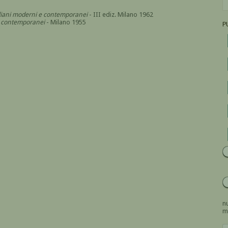
italiani moderni e contemporanei
- III ediz. Milano 1962
i e contemporanei
- Milano 1955
P
nu
m