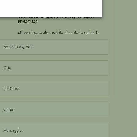
BENAGLIA?
VUOI
COMPRARE
UN'OPERA DI FRANCESCO
BENAGLIA?
utilizza l'apposito modulo di contatto qui sotto
Il nome è obbligatorio
La città è obbligatoria
L'indirizzo mail non è valido
Il messaggio è obbligatorio