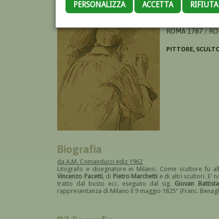
PERSONALIZZA
ACCETTA
RIFIUT
BENAGLIA FRANC
ROMA 1787 / RO
PITTORE, SCULTO
Biografia
da A.M. Comanducci ediz 1962
Litografo e disegnatore in Milano. Come scultore fu al
Vincenzo Pacetti
, di
Pietro Marchetti
e di altri scultori. E'
tratto dal busto ecc. eseguito dal sig.
Giovan Battist
rappresentanza di Milano il 9 maggio 1825" (Franc. Benaglia l