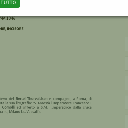
A TUTTO
ESCO
MA 1846
RE, INCISORE
lievo del
Bertel Thorvaldsen
e compagno, a Roma, di
 nota la sua litografia: "S. Maestà l'Imperatore Francesco I
a Comolli
ed offerto a S.M. l'Imperatrice dalla civica
it., Milano Lit. Vassalli).