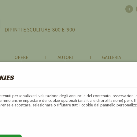
DIPINTI E SCULTURE '800 E '900
OPERE
AUTORI
GALLERIA
KIES
contenuti personalizzati, valutazione degli annunci e del contenuto, osservazioni 
mmo anche impostare dei cookie opzionali (analitici e di profilazione) per offrir
erenze e accettare, selezionare o rifiutare tutti i cookie dal pannello personali