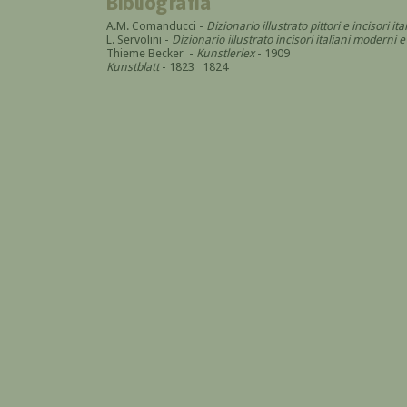
Bibliografia
A.M. Comanducci -
Dizionario illustrato pittori e incisori 
L. Servolini -
Dizionario illustrato incisori italiani modern
Thieme Becker -
Kunstlerlex
- 1909
Kunstblatt
- 1823 1824