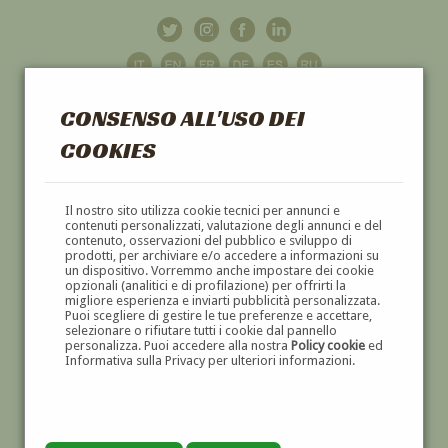
CONSENSO ALL'USO DEI
COOKIES
GALLERIA
D'ARTE
Il nostro sito utilizza cookie tecnici per annunci e
contenuti personalizzati, valutazione degli annunci e del
contenuto, osservazioni del pubblico e sviluppo di
DIPINTI E SCULTURE '800 E '900
prodotti, per archiviare e/o accedere a informazioni su
un dispositivo. Vorremmo anche impostare dei cookie
opzionali (analitici e di profilazione) per offrirti la
migliore esperienza e inviarti pubblicità personalizzata.
Puoi scegliere di gestire le tue preferenze e accettare,
selezionare o rifiutare tutti i cookie dal pannello
personalizza. Puoi accedere alla nostra
Policy cookie
ed
Informativa sulla Privacy per ulteriori informazioni.