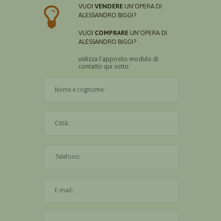
VUOI
VENDERE
UN'OPERA DI
ALESSANDRO BIGGI?
VUOI
COMPRARE
UN'OPERA DI
ALESSANDRO BIGGI?
utilizza l'apposito modulo di
contatto qui sotto
Il nome è obbligatorio
La città è obbligatoria
L'indirizzo mail non è valido
Il messaggio è obbligatorio