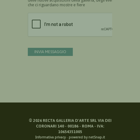
delle nuove acquisizioni della galleria, degli eventi
che ci riguardano mostre e fiere
Devi confermare di essere umano
INVIA MESSAGGIO
©
2026
RECTA GALLERIA D'ARTE SRL VIA DEI
CORONARI 140 - 00186 - ROMA - IVA:
10654351005
Informativa privacy
-
powered by netSnap.it