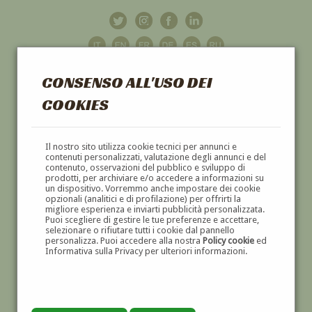
CONSENSO ALL'USO DEI
COOKIES
GALLERIA
D'ARTE
Il nostro sito utilizza cookie tecnici per annunci e
contenuti personalizzati, valutazione degli annunci e del
contenuto, osservazioni del pubblico e sviluppo di
DIPINTI E SCULTURE '800 E '900
prodotti, per archiviare e/o accedere a informazioni su
un dispositivo. Vorremmo anche impostare dei cookie
opzionali (analitici e di profilazione) per offrirti la
migliore esperienza e inviarti pubblicità personalizzata.
Puoi scegliere di gestire le tue preferenze e accettare,
selezionare o rifiutare tutti i cookie dal pannello
personalizza. Puoi accedere alla nostra
Policy cookie
ed
Informativa sulla Privacy per ulteriori informazioni.