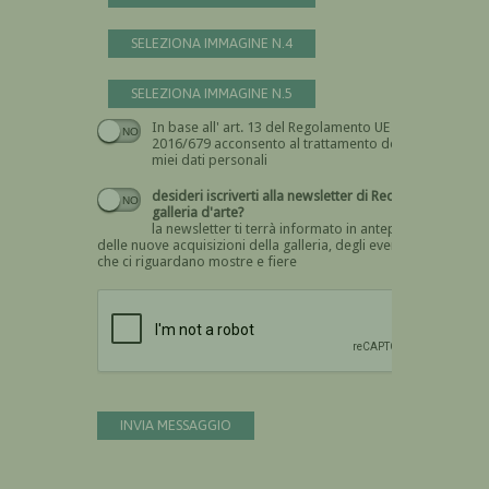
SELEZIONA IMMAGINE N.4
SELEZIONA IMMAGINE N.5
In base all' art. 13 del Regolamento UE n.
Devi dare il consenso
2016/679 acconsento al trattamento dei
miei dati personali
desideri iscriverti alla newsletter di Recta
galleria d'arte?
la newsletter ti terrà informato in anteprima
delle nuove acquisizioni della galleria, degli eventi
che ci riguardano mostre e fiere
Devi confermare di essere umano
INVIA MESSAGGIO