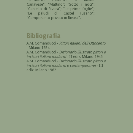
Canavese"; "Mattino"; "Sotto i noci";
"Castello di Rivara"; "Le prime foglie";
"Le paludi di Castel Fusano";
"Camposanto privato in Rivara".
Bibliografia
A.M. Comanducci -
Pittori italiani dell'Ottocento
- Milano 1934
A.M. Comanducci -
Dizionario illustrato pittori e
incisori italiani moderni
- II ediz. Milano 1945
A.M. Comanducci -
Dizionario illustrato pittori e
incisori italiani moderni e contemporanei
- III
ediz. Milano 1962