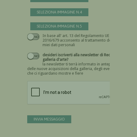
SELEZIONA IMMAGINE N.4
SELEZIONA IMMAGINE N.5
In base all' art. 13 del Regolamento UE n.
Devi dare il consenso
2016/679 acconsento al trattamento dei
miei dati personali
desideri iscriverti alla newsletter di Recta
galleria d'arte?
la newsletter ti terrà informato in anteprima
delle nuove acquisizioni della galleria, degli eventi
che ci riguardano mostre e fiere
Devi confermare di essere umano
INVIA MESSAGGIO