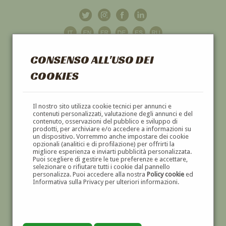
CONSENSO ALL'USO DEI
COOKIES
GALLERIA
D'ARTE
Il nostro sito utilizza cookie tecnici per annunci e
contenuti personalizzati, valutazione degli annunci e del
contenuto, osservazioni del pubblico e sviluppo di
DIPINTI E SCULTURE '800 E '900
prodotti, per archiviare e/o accedere a informazioni su
un dispositivo. Vorremmo anche impostare dei cookie
opzionali (analitici e di profilazione) per offrirti la
migliore esperienza e inviarti pubblicità personalizzata.
Puoi scegliere di gestire le tue preferenze e accettare,
selezionare o rifiutare tutti i cookie dal pannello
personalizza. Puoi accedere alla nostra
Policy cookie
ed
Informativa sulla Privacy per ulteriori informazioni.