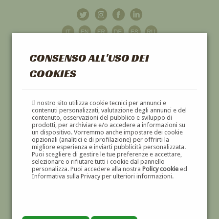
CONSENSO ALL'USO DEI
COOKIES
GALLERIA
D'ARTE
Il nostro sito utilizza cookie tecnici per annunci e
contenuti personalizzati, valutazione degli annunci e del
contenuto, osservazioni del pubblico e sviluppo di
DIPINTI E SCULTURE '800 E '900
prodotti, per archiviare e/o accedere a informazioni su
un dispositivo. Vorremmo anche impostare dei cookie
opzionali (analitici e di profilazione) per offrirti la
migliore esperienza e inviarti pubblicità personalizzata.
Puoi scegliere di gestire le tue preferenze e accettare,
selezionare o rifiutare tutti i cookie dal pannello
personalizza. Puoi accedere alla nostra
Policy cookie
ed
Informativa sulla Privacy per ulteriori informazioni.