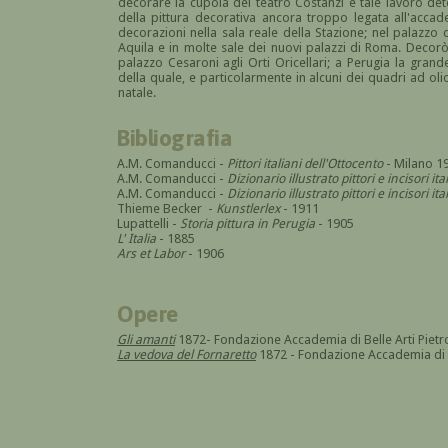
decorare la cupola del teatro Costanzi e tale lavoro de
della pittura decorativa ancora troppo legata all'accade
decorazioni nella sala reale della Stazione; nel palazzo 
Aquila e in molte sale dei nuovi palazzi di Roma. Decorò 
palazzo Cesaroni agli Orti Oricellari; a Perugia la gran
della quale, e particolarmente in alcuni dei quadri ad olio d
natale.
Bibliografia
A.M. Comanducci -
Pittori italiani dell'Ottocento
- Milano 1
A.M. Comanducci -
Dizionario illustrato pittori e incisori it
A.M. Comanducci -
Dizionario illustrato pittori e incisori 
Thieme Becker -
Kunstlerlex
- 1911
Lupattelli -
Storia pittura in Perugia
- 1905
L' Italia
- 1885
Ars et Labor
- 1906
Opere
Gli amanti
1872- Fondazione Accademia di Belle Arti Pietr
La vedova del Fornaretto
1872 - Fondazione Accademia di B