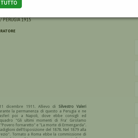
A TUTTO
IBALE
/ PERUGIA 1915
ORATORE
'11 dicembre 1911. Allievo di
Silvestro Valeri
rante la permanenza di questo a Perugia e ne
 trasferì poi a Napoli, dove ebbe consigli ed
 quadro "Gli ultimi momenti di Fra' Girolamo
 "Povero fornaretto" e "La morte di Ermengarda".
adiglioni dell'Esposizione del 1878. Nel 1879 alla
crezio". Tornato a Roma ebbe la commissione di