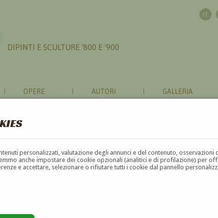
DIPINTI E SCULTURE '800 E '900
OPERE
AUTORI
GALLERIA
KIES
contenuti personalizzati, valutazione degli annunci e del contenuto, osservazioni 
mmo anche impostare dei cookie opzionali (analitici e di profilazione) per offrir
erenze e accettare, selezionare o rifiutare tutti i cookie dal pannello personali