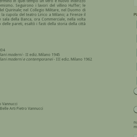
terminò in quel tempo un vero e nuovo indirizzo
mismo. Seguirono i lavori del villino Huffer; le
del Quirinale; nel Collegio Militare, nel Duomo di
la cupola del teatro Lirico a Milano; a Firenze il
P
de sala della Banca, ora Commerciale, nella volta
elle pareti, esaltò i fasti della storia della città
934
aliani moderni
- II ediz. Milano 1945
italiani moderni e contemporanei
- III ediz. Milano 1962
o Vannucci
elle Arti Pietro Vannucci
nu
m