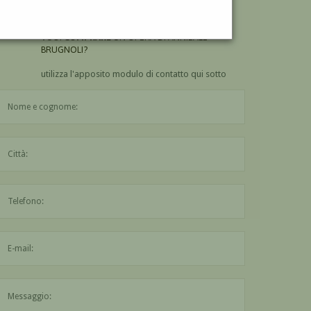
BRUGNOLI?
VUOI
COMPRARE
UN'OPERA DI ANNIBALE
BRUGNOLI?
utilizza l'apposito modulo di contatto qui sotto
Il nome è obbligatorio
La città è obbligatoria
L'indirizzo mail non è valido
Il messaggio è obbligatorio