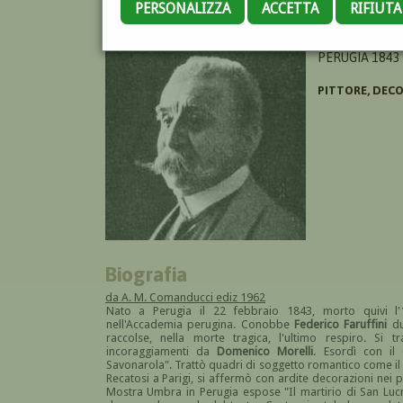
PERSONALIZZA
ACCETTA
RIFIUT
BRUGNOLI ANN
PERUGIA 1843 
PITTORE, DEC
Biografia
da A. M. Comanducci ediz 1962
Nato a Perugia il 22 febbraio 1843, morto quivi l
nell'Accademia perugina. Conobbe
Federico Faruffini
du
raccolse, nella morte tragica, l'ultimo respiro. Si
incoraggiamenti da
Domenico Morelli
. Esordì con il
Savonarola". Trattò quadri di soggetto romantico come il
Recatosi a Parigi, si affermò con ardite decorazioni nei p
Mostra Umbra in Perugia espose "Il martirio di San Lu