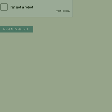
Devi confermare di essere umano
INVIA MESSAGGIO