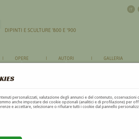
DIPINTI E SCULTURE '800 E '900
OPERE
AUTORI
GALLERIA
KIES
contenuti personalizzati, valutazione degli annunci e del contenuto, osservazioni 
mmo anche impostare dei cookie opzionali (analitici e di profilazione) per offrir
erenze e accettare, selezionare o rifiutare tutti i cookie dal pannello personali