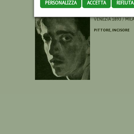
PERSONALIZZA
ACCETTA
RIFIUT
BOSCHINI RAFFAELLO
VENEZIA 1893 / MIL
PITTORE, INCISORE