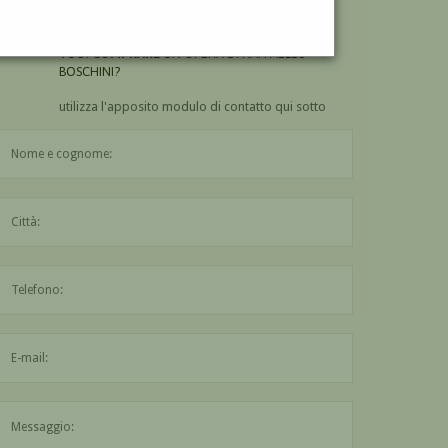
BOSCHINI?
VUOI
COMPRARE
UN'OPERA DI RAFFAELLO
BOSCHINI?
utilizza l'apposito modulo di contatto qui sotto
Il nome è obbligatorio
La città è obbligatoria
L'indirizzo mail non è valido
Il messaggio è obbligatorio