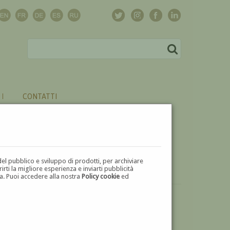
CONTATTI
del pubblico e sviluppo di prodotti, per archiviare
ti la migliore esperienza e inviarti pubblicità
zza. Puoi accedere alla nostra
Policy cookie
ed
VUOI
VENDERE
UN'OPERA DI RAFFAELLO