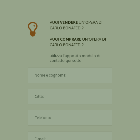
VUOI
VENDERE
UN'OPERA DI
CARLO BONAFEDI?
VUOI
COMPRARE
UN'OPERA DI
CARLO BONAFEDI?
utilizza l'apposito modulo di
contatto qui sotto
Il nome è obbligatorio
La città è obbligatoria
L'indirizzo mail non è valido