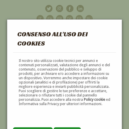
CONSENSO ALL'USO DEI
COOKIES
GALLERIA
D'ARTE
Il nostro sito utilizza cookie tecnici per annunci e
contenuti personalizzati, valutazione degli annunci e del
contenuto, osservazioni del pubblico e sviluppo di
DIPINTI E SCULTURE '800 E '900
prodotti, per archiviare e/o accedere a informazioni su
un dispositivo. Vorremmo anche impostare dei cookie
opzionali (analitici e di profilazione) per offrirti la
migliore esperienza e inviarti pubblicità personalizzata.
Puoi scegliere di gestire le tue preferenze e accettare,
selezionare o rifiutare tutti i cookie dal pannello
personalizza. Puoi accedere alla nostra
Policy cookie
ed
Informativa sulla Privacy per ulteriori informazioni.