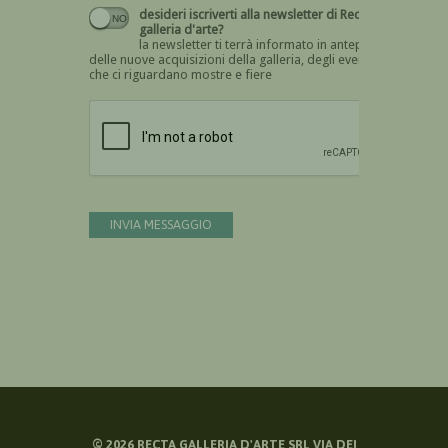
desideri iscriverti alla newsletter di Recta
galleria d'arte?
la newsletter ti terrà informato in anteprima
delle nuove acquisizioni della galleria, degli eventi
che ci riguardano mostre e fiere
Devi confermare di essere umano
INVIA MESSAGGIO
©
2026
RECTA GALLERIA D'ARTE SRL VIA DEI