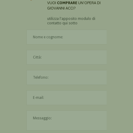
VUOI
COMPRARE
UN'OPERA DI
GIOVANNI ACCI?
utilizza l'apposito modulo di
contatto qui sotto
Il nome è obbligatorio
La città è obbligatoria
L'indirizzo mail non è valido
Il messaggio è obbligatorio