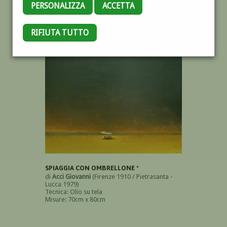
PERSONALIZZA
ACCETTA
RIFIUTA TUTTO
OPERE DELL'AUTORE
SPIAGGIA CON OMBRELLONE *
di
Acci Giovanni
(Firenze 1910 / Pietrasanta -
Lucca 1979)
Tecnica: Olio su tela
Misure: 70cm x 80cm