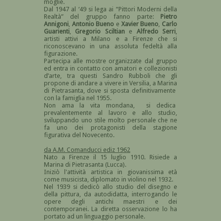
moglie.
Dal 1947 al ‘49 si lega ai “Pittori Moderni della
Realtà” del gruppo fanno parte:
Pietro
Annigoni
,
Antonio Bueno
e
Xavier Bueno
,
Carlo
Guarienti
,
Gregorio Sciltian
e
Alfredo Serri
,
artisti attivi a Milano e a Firenze che si
riconoscevano in una assoluta fedeltà alla
figurazione.
Partecipa alle mostre organizzate dal gruppo
ed entra in contatto con amatori e collezionisti
d’arte, tra questi Sandro Rubboli che gli
propone di andare a vivere in Versilia, a Marina
di Pietrasanta, dove si sposta definitivamente
con la famiglia nel 1955.
Non ama la vita mondana, si dedica
prevalentemente al lavoro e allo studio,
sviluppando uno stile molto personale che ne
fa uno dei protagonisti della stagione
figurativa del Novecento.
da A.M. Comanducci ediz 1962
Nato a Firenze il 15 luglio 1910. Risiede a
Marina di Pietrasanta (Lucca).
Iniziò l'attività artistica in giovanissima età
come musicista, diplomato in violino nel 1932.
Nel 1939 si dedicò allo studio del disegno e
della pittura, da autodidatta, interrogando le
opere degli antichi maestri e dei
contemporanei. La diretta osservazione lo ha
portato ad un linguaggio personale.