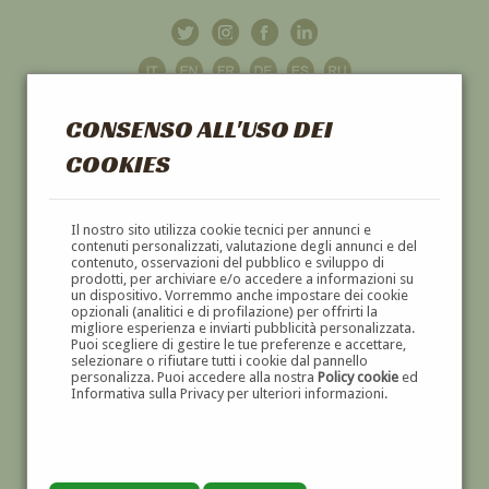
CONSENSO ALL'USO DEI
COOKIES
GALLERIA
D'ARTE
Il nostro sito utilizza cookie tecnici per annunci e
contenuti personalizzati, valutazione degli annunci e del
contenuto, osservazioni del pubblico e sviluppo di
DIPINTI E SCULTURE '800 E '900
prodotti, per archiviare e/o accedere a informazioni su
un dispositivo. Vorremmo anche impostare dei cookie
opzionali (analitici e di profilazione) per offrirti la
migliore esperienza e inviarti pubblicità personalizzata.
Puoi scegliere di gestire le tue preferenze e accettare,
selezionare o rifiutare tutti i cookie dal pannello
personalizza. Puoi accedere alla nostra
Policy cookie
ed
Informativa sulla Privacy per ulteriori informazioni.