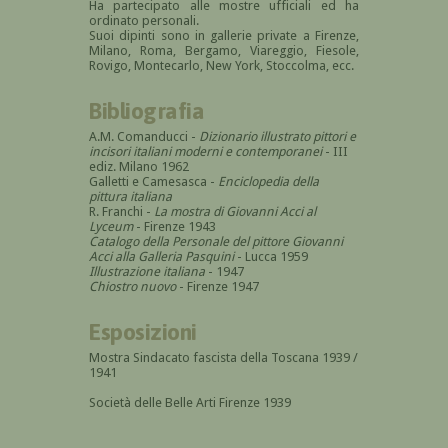
Ha partecipato alle mostre ufficiali ed ha
ordinato personali.
Suoi dipinti sono in gallerie private a Firenze,
Milano, Roma, Bergamo, Viareggio, Fiesole,
Rovigo, Montecarlo, New York, Stoccolma, ecc.
Bibliografia
A.M. Comanducci -
Dizionario illustrato pittori e
incisori italiani moderni e contemporanei
- III
ediz. Milano 1962
Galletti e Camesasca -
Enciclopedia della
pittura italiana
R. Franchi -
La mostra di Giovanni Acci al
Lyceum
- Firenze 1943
Catalogo della Personale del pittore Giovanni
Acci alla Galleria Pasquini
- Lucca 1959
Illustrazione italiana
- 1947
Chiostro nuovo
- Firenze 1947
Esposizioni
Mostra Sindacato fascista della Toscana 1939 /
1941
Società delle Belle Arti Firenze 1939