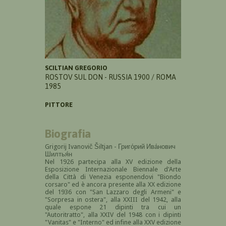
SCILTIAN GREGORIO
ROSTOV SUL DON - RUSSIA 1900 / ROMA
1985
PITTORE
Biografia
Grigorij Ivanovič Šiltjan - Григо́рий Ива́нович
Шилтья́н
Nel 1926
partecipa alla XV edizione della
Esposizione Internazionale Biennale d'Arte
della Città di Venezia esponendovi "Biondo
corsaro" ed è ancora presente alla XX edizione
del 1936 con "San Lazzaro degli Armeni" e
"Sorpresa in ostera", alla XXIII del 1942, alla
quale espone 21 dipinti tra cui un
"Autoritratto", alla XXIV del 1948 con i dipinti
"Vanitas" e "Interno" ed infine alla XXV edizione