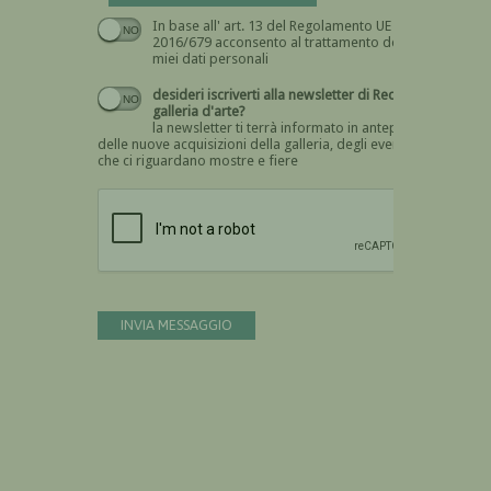
In base all' art. 13 del Regolamento UE n.
Devi dare il consenso
2016/679 acconsento al trattamento dei
miei dati personali
desideri iscriverti alla newsletter di Recta
galleria d'arte?
la newsletter ti terrà informato in anteprima
delle nuove acquisizioni della galleria, degli eventi
che ci riguardano mostre e fiere
Devi confermare di essere umano
INVIA MESSAGGIO