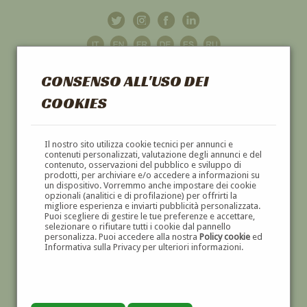
CONSENSO ALL'USO DEI
COOKIES
GALLERIA
D'ARTE
Il nostro sito utilizza cookie tecnici per annunci e
contenuti personalizzati, valutazione degli annunci e del
contenuto, osservazioni del pubblico e sviluppo di
DIPINTI E SCULTURE '800 E '900
prodotti, per archiviare e/o accedere a informazioni su
un dispositivo. Vorremmo anche impostare dei cookie
opzionali (analitici e di profilazione) per offrirti la
migliore esperienza e inviarti pubblicità personalizzata.
Puoi scegliere di gestire le tue preferenze e accettare,
selezionare o rifiutare tutti i cookie dal pannello
personalizza. Puoi accedere alla nostra
Policy cookie
ed
Informativa sulla Privacy per ulteriori informazioni.