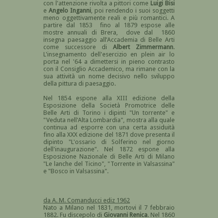
con l'attenzione rivolta a pittori come
Luigi Bisi
e
Angelo Inganni
, poi rendendo i suoi soggetti
meno oggettivamente reali e più romantici. A
partire dal 1853 fino al 1879 espose alle
mostre annuali di Brera, dove dal 1860
insegna paesaggio all’Accademia di Belle Arti
come successore di
Albert Zimmermann
.
L'insegnamento dell'esercizio en plein air lo
porta nel '64 a dimettersi in pieno contrasto
con il Consiglio Accademico, ma rimane con la
sua attività un nome decisivo nello sviluppo
della pittura di paesaggio.
Nel 1854 espone alla XIII edizione della
Esposizione della Società Promotrice delle
Belle Arti di Torino i dipinti "Un torrente" e
"Veduta nell'Alta Lombardia", mostra alla quale
continua ad esporre con una certa assiduità
fino alla XXX edizione del 1871 dove presenta il
dipinto "L'ossario di Solferino nel giorno
dell'inaugurazione". Nel 1872 espone alla
Esposizione Nazionale di Belle Arti di Milano
"Le lanche del Ticino", "Torrente in Valsassina"
e "Bosco in Valsassina".
da A. M. Comanducci ediz 1962
Nato a Milano nel 1831, mortovi il 7 febbraio
1882. Fu discepolo di
Giovanni Renica
. Nel 1860