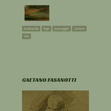
lombardia
lago
paesaggio
cartone
olio
GAETANO FASANOTTI