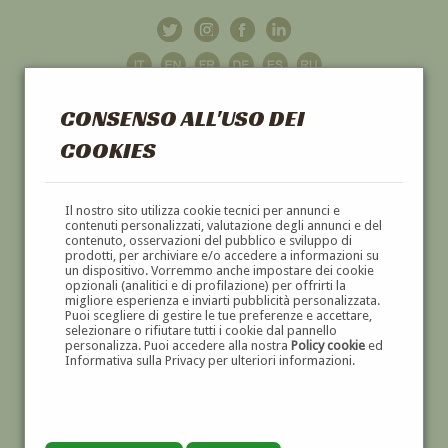
CONSENSO ALL'USO DEI
COOKIES
GALLERIA
D'ARTE
Il nostro sito utilizza cookie tecnici per annunci e
contenuti personalizzati, valutazione degli annunci e del
contenuto, osservazioni del pubblico e sviluppo di
DIPINTI E SCULTURE '800 E '900
prodotti, per archiviare e/o accedere a informazioni su
un dispositivo. Vorremmo anche impostare dei cookie
opzionali (analitici e di profilazione) per offrirti la
migliore esperienza e inviarti pubblicità personalizzata.
Puoi scegliere di gestire le tue preferenze e accettare,
selezionare o rifiutare tutti i cookie dal pannello
personalizza. Puoi accedere alla nostra
Policy cookie
ed
Informativa sulla Privacy per ulteriori informazioni.