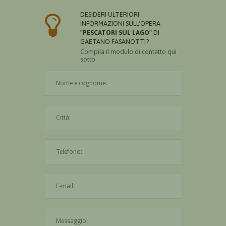
DESIDERI ULTERIORI
INFORMAZIONI SULL'OPERA
"PESCATORI SUL LAGO"
DI
GAETANO FASANOTTI?
Compila il modulo di contatto qui
sotto
Il nome è obbligatorio
La città è obbligatoria
L'indirizzo mail non è valido
Il messaggio è obbligatorio