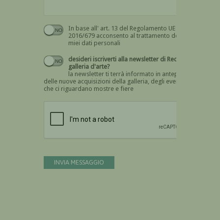
In base all' art. 13 del Regolamento UE n.
Devi dare il consenso
2016/679 acconsento al trattamento dei
miei dati personali
desideri iscriverti alla newsletter di Recta
galleria d'arte?
la newsletter ti terrà informato in anteprima
delle nuove acquisizioni della galleria, degli eventi
che ci riguardano mostre e fiere
Devi confermare di essere umano
INVIA MESSAGGIO