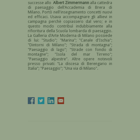
successe allo
Albert Zimmermann
alla cattedra
di paesaggio dell'Accademia di Brera di
Milano. Portò nell'insegnamento concetti nuovi
ed efficaci. Usava accompagnare gli allievi in
campagna perchè copiassero dal vero; e in
questo modo contribuì indubbiamente alla
rifioritura della Scuola lombarda di paesaggio.
La Galleria d'Arte Moderna di Milano possiede
di lui: "Studio"; "Marina"; "Canale d'Ischia";
"Dintorni di Milano"; "Strada di montagna";
"Paesaggio di lago"; "Strade con fondo di
montagne"; "Isola del mar Tirreno";
"Paesaggio alpestre". Altre opere notevoli
presso privati: "La discesa di Berengario in
Italia"; "Paesaggio"; "Una via di Milano".