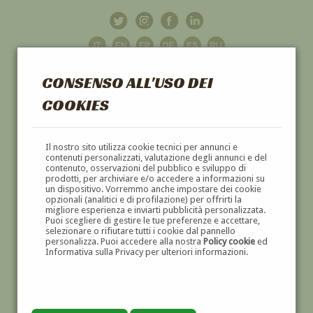
CONSENSO ALL'USO DEI
COOKIES
GALLERIA
D'ARTE
Il nostro sito utilizza cookie tecnici per annunci e
contenuti personalizzati, valutazione degli annunci e del
contenuto, osservazioni del pubblico e sviluppo di
DIPINTI E SCULTURE '800 E '900
prodotti, per archiviare e/o accedere a informazioni su
un dispositivo. Vorremmo anche impostare dei cookie
opzionali (analitici e di profilazione) per offrirti la
migliore esperienza e inviarti pubblicità personalizzata.
Puoi scegliere di gestire le tue preferenze e accettare,
selezionare o rifiutare tutti i cookie dal pannello
personalizza. Puoi accedere alla nostra
Policy cookie
ed
Informativa sulla Privacy per ulteriori informazioni.