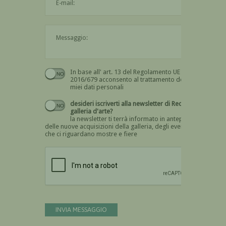
Il messaggio è obbligatorio
In base all' art. 13 del Regolamento UE n.
Devi dare il consenso
2016/679 acconsento al trattamento dei
miei dati personali
desideri iscriverti alla newsletter di Recta
galleria d'arte?
la newsletter ti terrà informato in anteprima
delle nuove acquisizioni della galleria, degli eventi
che ci riguardano mostre e fiere
Devi confermare di essere umano
INVIA MESSAGGIO