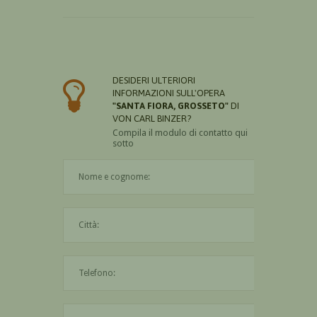
DESIDERI ULTERIORI
INFORMAZIONI SULL'OPERA
"SANTA FIORA, GROSSETO"
DI
VON CARL BINZER?
Compila il modulo di contatto qui
sotto
Il nome è obbligatorio
La città è obbligatoria
L'indirizzo mail non è valido