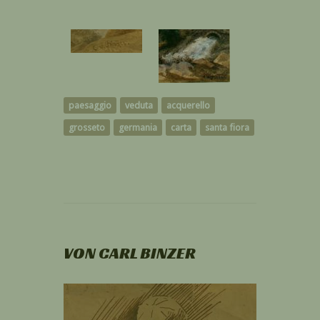
paesaggio
veduta
acquerello
grosseto
germania
carta
santa fiora
VON CARL BINZER