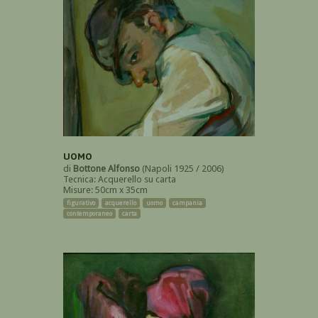
UOMO
di
Bottone Alfonso
(Napoli 1925 / 2006)
Tecnica: Acquerello su carta
Misure: 50cm x 35cm
figurativo
acquerello
uomo
campania
contemporaneo
carta