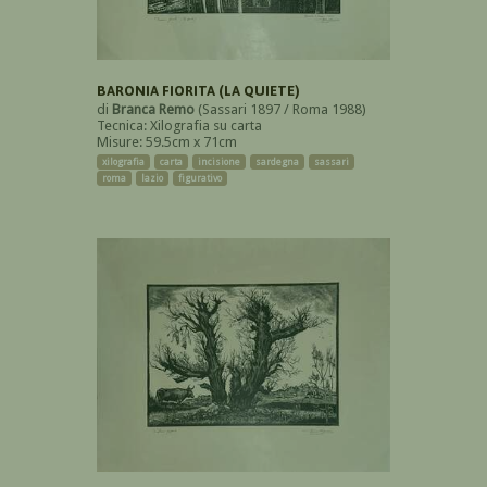
BARONIA FIORITA (LA QUIETE)
di
Branca Remo
(Sassari 1897 / Roma 1988)
Tecnica: Xilografia su carta
Misure: 59.5cm x 71cm
xilografia
carta
incisione
sardegna
sassari
roma
lazio
figurativo