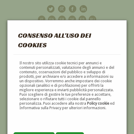
CONSENSO ALL'USO DEI
COOKIES
GALLERIA
D'ARTE
Il nostro sito utilizza cookie tecnici per annunci e
contenuti personalizzati, valutazione degli annunci e del
contenuto, osservazioni del pubblico e sviluppo di
DIPINTI E SCULTURE '800 E '900
prodotti, per archiviare e/o accedere a informazioni su
un dispositivo. Vorremmo anche impostare dei cookie
opzionali (analitici e di profilazione) per offrirti la
migliore esperienza e inviarti pubblicità personalizzata.
Puoi scegliere di gestire le tue preferenze e accettare,
selezionare o rifiutare tutti i cookie dal pannello
personalizza. Puoi accedere alla nostra
Policy cookie
ed
Informativa sulla Privacy per ulteriori informazioni.