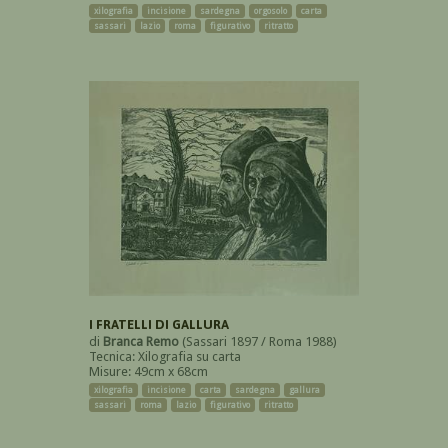
xilografia
incisione
sardegna
orgosolo
carta
sassari
lazio
roma
figurativo
ritratto
I FRATELLI DI GALLURA
di
Branca Remo
(Sassari 1897 / Roma 1988)
Tecnica: Xilografia su carta
Misure: 49cm x 68cm
xilografia
incisione
carta
sardegna
gallura
sassari
roma
lazio
figurativo
ritratto