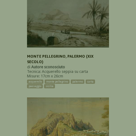
MONTE PELLEGRINO, PALERMO (XIX
SECOLO)
di
Autore sconosciuto
Tecnica: Acquerello seppia su carta
Misure: 17cm x 26cm
acquerello
monte pellegrino
palermo
carta
paesaggio
sicilia