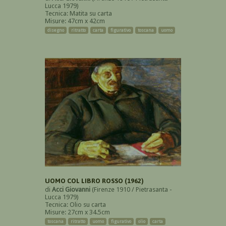
Lucca 1979)
Tecnica: Matita su carta
Misure: 47cm x 42cm
disegno
ritratto
carta
figurativo
toscana
uomo
UOMO COL LIBRO ROSSO (1962)
di
Acci Giovanni
(Firenze 1910 / Pietrasanta -
Lucca 1979)
Tecnica: Olio su carta
Misure: 27cm x 34.5cm
toscana
ritratto
uomo
figurativo
olio
carta