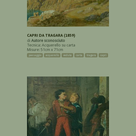
CAPRI DA TRAGARA (1859)
di
Autore sconosciuto
Tecnica: Acquerello su carta
Misure: 51cm x 71cm
paesaggio
acquerello
veduta
carta
tragara
capri