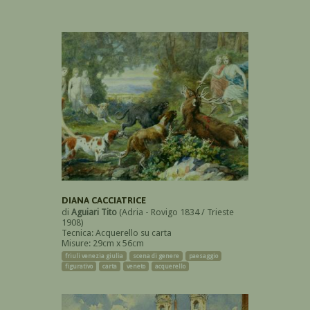
DIANA CACCIATRICE
di
Aguiari Tito
(Adria - Rovigo 1834 / Trieste
1908)
Tecnica: Acquerello su carta
Misure: 29cm x 56cm
friuli venezia giulia
scena di genere
paesaggio
figurativo
carta
veneto
acquerello