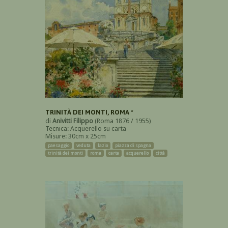
TRINITÀ DEI MONTI, ROMA *
di
Anivitti Filippo
(Roma 1876 / 1955)
Tecnica: Acquerello su carta
Misure: 30cm x 25cm
paesaggio
veduta
lazio
piazza di spagna
trinità dei monti
roma
carta
acquerello
città