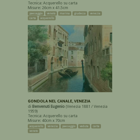
Tecnica: Acquerello su carta
Misure: 26cm x 41.5cm
paesaggio
veneto
marina
giudecca
venezia
carta
acquerello
GONDOLA NEL CANALE, VENEZIA
di
Benvenuti Eugenio
(Venezia 1881 / Venezia
1959)
Tecnica: Acquerello su carta
Misure: 40cm x 70cm
acquerello
venezia
paesaggio
veduta
carta
veneto