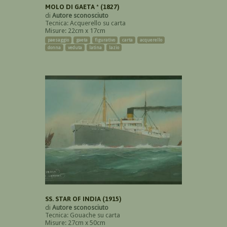
MOLO DI GAETA * (1827)
di
Autore sconosciuto
Tecnica: Acquerello su carta
Misure: 22cm x 17cm
paesaggio
gaeta
figurativo
carta
acquerello
donna
veduta
latina
lazio
SS. STAR OF INDIA (1915)
di
Autore sconosciuto
Tecnica: Gouache su carta
Misure: 27cm x 50cm