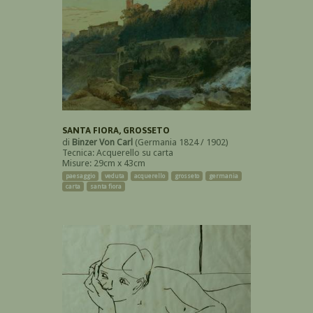
SANTA FIORA, GROSSETO
di
Binzer Von Carl
(Germania 1824 / 1902)
Tecnica: Acquerello su carta
Misure: 29cm x 43cm
paesaggio
veduta
acquerello
grosseto
germania
carta
santa fiora