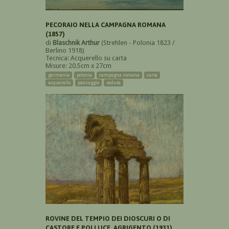
PECORAIO NELLA CAMPAGNA ROMANA
(1857)
di
Blaschnik Arthur
(Strehlen - Polonia 1823 /
Berlino 1918)
Tecnica: Acquerello su carta
Misure: 20.5cm x 27cm
germania
polonia
campagna romana
carta
acquerello
paesaggio
veduta
ROVINE DEL TEMPIO DEI DIOSCURI O DI
CASTORE E POLLUCE, AGRIGENTO (1931)