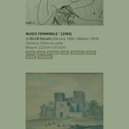
NUDO FEMMINILE * (1943)
di
Birolli Renato
(Verona 1905 / Milano 1959)
Tecnica: China su carta
Misure: 22.5cm x 31.5cm
china
carta
disegno
nudo
figurativo
donna
veneto
lombardia