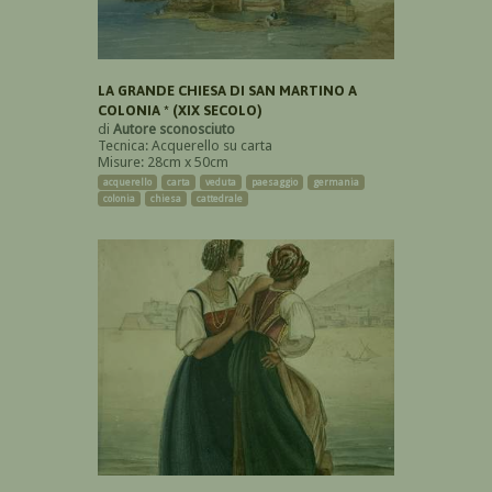
LA GRANDE CHIESA DI SAN MARTINO A
COLONIA * (XIX SECOLO)
di
Autore sconosciuto
Tecnica: Acquerello su carta
Misure: 28cm x 50cm
acquerello
carta
veduta
paesaggio
germania
colonia
chiesa
cattedrale