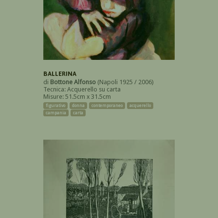
BALLERINA
di
Bottone Alfonso
(Napoli 1925 / 2006)
Tecnica: Acquerello su carta
Misure: 51.5cm x 31.5cm
figurativo
donna
contemporaneo
acquerello
campania
carta