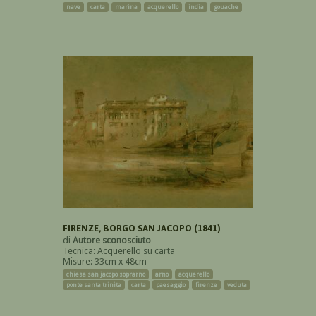
nave
carta
marina
acquerello
india
gouache
FIRENZE, BORGO SAN JACOPO (1841)
di
Autore sconosciuto
Tecnica: Acquerello su carta
Misure: 33cm x 48cm
chiesa san jacopo soprarno
arno
acquerello
ponte santa trinita
carta
paesaggio
firenze
veduta