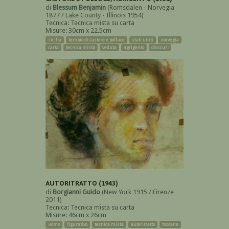
di
Blessum Benjamin
(Romsdalen - Norvegia
1877 / Lake County - Illinois 1954)
Tecnica: Tecnica mista su carta
Misure: 30cm x 22.5cm
sicilia
tempio di castore e polluce
stati uniti
norvegia
carta
tecnica mista
veduta
agrigento
dioscuri
AUTORITRATTO (1943)
di
Borgianni Guido
(New York 1915 / Firenze
2011)
Tecnica: Tecnica mista su carta
Misure: 46cm x 26cm
uomo
figurativo
tecnica mista
autoritratto
toscana