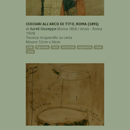
CIOCIARI ALL'ARCO DI TITO, ROMA (1891)
di
Aureli Giuseppe
(Roma 1858 / Anzio - Roma
1929)
Tecnica: Acquerello su carta
Misure: 52cm x 36cm
città
figurativo
lazio
arco di tito
acquerello
roma
carta