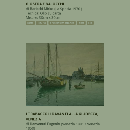
GIOSTRA E BALOCCHI
di
Baricchi Mirko
(La Spezia 1970 )
Tecnica: Olio su carta
Misure: 30cm x 30cm
carta
liguria
arte contemporanea
gioco
olio
I TRABACCOLI DAVANTI ALLA GIUDECCA,
VENEZIA
di
Benvenuti Eugenio
(Venezia 1881 / Venezia
1959)