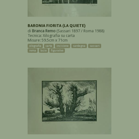
BARONIA FIORITA (LA QUIETE)
di
Branca Remo
(Sassari 1897 / Roma 1988)
Tecnica: Xilografia su carta
Misure: 59.5cm x 71cm
xilografia
carta
incisione
sardegna
sassari
roma
lazio
figurativo