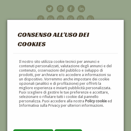
CONSENSO ALL'USO DEI
COOKIES
GALLERIA
D'ARTE
Il nostro sito utilizza cookie tecnici per annunci e
contenuti personalizzati, valutazione degli annunci e del
contenuto, osservazioni del pubblico e sviluppo di
DIPINTI E SCULTURE '800 E '900
prodotti, per archiviare e/o accedere a informazioni su
un dispositivo. Vorremmo anche impostare dei cookie
opzionali (analitici e di profilazione) per offrirti la
migliore esperienza e inviarti pubblicità personalizzata.
Puoi scegliere di gestire le tue preferenze e accettare,
selezionare o rifiutare tutti i cookie dal pannello
personalizza. Puoi accedere alla nostra
Policy cookie
ed
Informativa sulla Privacy per ulteriori informazioni.