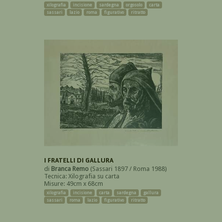
xilografia
incisione
sardegna
orgosolo
carta
sassari
lazio
roma
figurativo
ritratto
I FRATELLI DI GALLURA
di
Branca Remo
(Sassari 1897 / Roma 1988)
Tecnica: Xilografia su carta
Misure: 49cm x 68cm
xilografia
incisione
carta
sardegna
gallura
sassari
roma
lazio
figurativo
ritratto