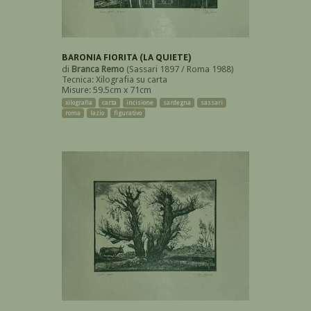
BARONIA FIORITA (LA QUIETE)
di
Branca Remo
(Sassari 1897 / Roma 1988)
Tecnica: Xilografia su carta
Misure: 59.5cm x 71cm
xilografia
carta
incisione
sardegna
sassari
roma
lazio
figurativo