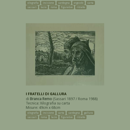
xilografia
incisione
sardegna
orgosolo
carta
sassari
lazio
roma
figurativo
ritratto
I FRATELLI DI GALLURA
di
Branca Remo
(Sassari 1897 / Roma 1988)
Tecnica: Xilografia su carta
Misure: 49cm x 68cm
xilografia
incisione
carta
sardegna
gallura
sassari
roma
lazio
figurativo
ritratto