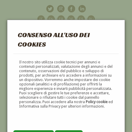
CONSENSO ALL'USO DEI
COOKIES
GALLERIA
D'ARTE
Il nostro sito utilizza cookie tecnici per annunci e
contenuti personalizzati, valutazione degli annunci e del
contenuto, osservazioni del pubblico e sviluppo di
DIPINTI E SCULTURE '800 E '900
prodotti, per archiviare e/o accedere a informazioni su
un dispositivo. Vorremmo anche impostare dei cookie
opzionali (analitici e di profilazione) per offrirti la
migliore esperienza e inviarti pubblicità personalizzata.
Puoi scegliere di gestire le tue preferenze e accettare,
selezionare o rifiutare tutti i cookie dal pannello
personalizza. Puoi accedere alla nostra
Policy cookie
ed
Informativa sulla Privacy per ulteriori informazioni.