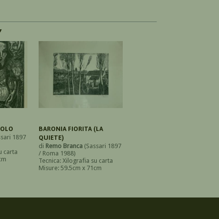
'
SOLO
BARONIA FIORITA (LA
sari 1897
QUIETE)
di
Remo Branca
(Sassari 1897
u carta
/ Roma 1988)
5cm
Tecnica: Xilografia su carta
Misure: 59.5cm x 71cm