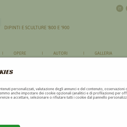
DIPINTI E SCULTURE '800 E '900
OPERE
AUTORI
GALLERIA
KIES
contenuti personalizzati, valutazione degli annunci e del contenuto, osservazioni 
mmo anche impostare dei cookie opzionali (analitici e di profilazione) per offrir
erenze e accettare, selezionare o rifiutare tutti i cookie dal pannello personali