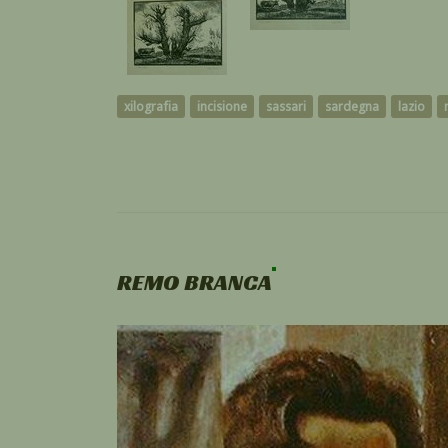
xilografia
incisione
sassari
sardegna
lazio
REMO BRANCA