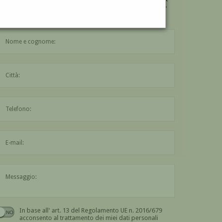
"L'ULTIMO GIGANTE - 1968"
DI REMO BRANCA?
Compila il modulo di contatto qui sotto
Il nome è obbligatorio
La città è obbligatoria
L'indirizzo mail non è valido
Il messaggio è obbligatorio
In base all' art. 13 del Regolamento UE n. 2016/679
Devi dare il consenso
acconsento al trattamento dei miei dati personali