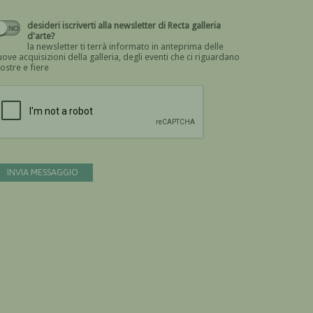
desideri iscriverti alla newsletter di Recta galleria
d'arte?
la newsletter ti terrà informato in anteprima delle
ove acquisizioni della galleria, degli eventi che ci riguardano
ostre e fiere
Devi confermare di essere umano
INVIA MESSAGGIO