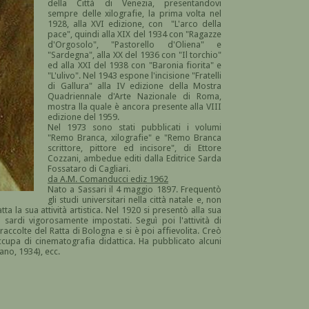
della Città di Venezia, presentandovi
sempre delle xilografie, la prima volta nel
1928, alla XVI edizione, con "L'arco della
pace", quindi alla XIX del 1934 con "Ragazze
d'Orgosolo", "Pastorello d'Oliena" e
"Sardegna", alla XX del 1936 con "Il torchio"
ed alla XXI del 1938 con "Baronia fiorita" e
"L'ulivo". Nel 1943 espone l'incisione "Fratelli
di Gallura" alla IV edizione della Mostra
Quadriennale d'Arte Nazionale di Roma,
mostra lla quale è ancora presente alla VIII
edizione del 1959.
Nel 1973 sono stati pubblicati i volumi
"Remo Branca, xilografie" e "Remo Branca
scrittore, pittore ed incisore", di Ettore
Cozzani, ambedue editi dalla Editrice Sarda
Fossataro di Cagliari.
da A.M. Comanducci ediz 1962
Nato a Sassari il 4 maggio 1897. Frequentò
gli studi universitari nella città natale e, non
 la sua attività artistica. Nel 1920 si presentò alla sua
sardi vigorosamente impostati. Seguì poi l'attività di
raccolte del Ratta di Bologna e si è poi affievolita. Creò
ccupa di cinematografia didattica. Ha pubblicato alcuni
lano, 1934), ecc.