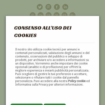
CONSENSO ALL'USO DEI
COOKIES
GALLERIA
D'ARTE
Il nostro sito utilizza cookie tecnici per annunci e
contenuti personalizzati, valutazione degli annunci e del
contenuto, osservazioni del pubblico e sviluppo di
DIPINTI E SCULTURE '800 E '900
prodotti, per archiviare e/o accedere a informazioni su
un dispositivo. Vorremmo anche impostare dei cookie
opzionali (analitici e di profilazione) per offrirti la
migliore esperienza e inviarti pubblicità personalizzata.
Puoi scegliere di gestire le tue preferenze e accettare,
selezionare o rifiutare tutti i cookie dal pannello
personalizza. Puoi accedere alla nostra
Policy cookie
ed
Informativa sulla Privacy per ulteriori informazioni.