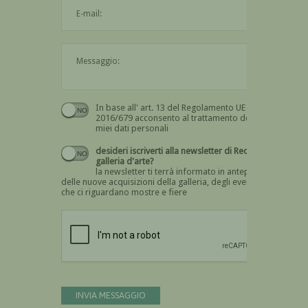
L'indirizzo mail non è valido
Il messaggio è obbligatorio
In base all' art. 13 del Regolamento UE n.
Devi dare il consenso
2016/679 acconsento al trattamento dei
miei dati personali
desideri iscriverti alla newsletter di Recta
galleria d'arte?
la newsletter ti terrà informato in anteprima
delle nuove acquisizioni della galleria, degli eventi
che ci riguardano mostre e fiere
Devi confermare di essere umano
INVIA MESSAGGIO