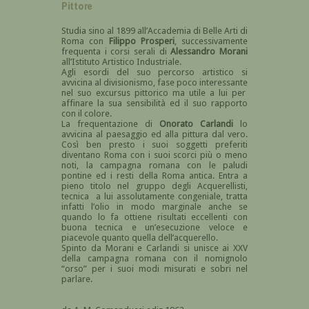
Pittore
Studia sino al 1899 all’Accademia di Belle Arti di
Roma con
Filippo Prosperi
, successivamente
frequenta i corsi serali di
Alessandro Morani
all’Istituto Artistico Industriale.
Agli esordi del suo percorso artistico si
avvicina al divisionismo, fase poco interessante
nel suo excursus pittorico ma utile a lui per
affinare la sua sensibilità ed il suo rapporto
con il colore.
La frequentazione di
Onorato Carlandi
lo
avvicina al paesaggio ed alla pittura dal vero.
Così ben presto i suoi soggetti preferiti
diventano Roma con i suoi scorci più o meno
noti, la campagna romana con le paludi
pontine ed i resti della Roma antica. Entra a
pieno titolo nel gruppo degli Acquerellisti,
tecnica a lui assolutamente congeniale, tratta
infatti l’olio in modo marginale anche se
quando lo fa ottiene risultati eccellenti con
buona tecnica e un’esecuzione veloce e
piacevole quanto quella dell’acquerello.
Spinto da Morani e Carlandi si unisce ai XXV
della campagna romana con il nomignolo
“orso” per i suoi modi misurati e sobri nel
parlare.