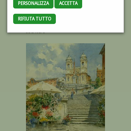
PERSONALIZZA
ACCETTA
RIFIUTA TUTTO
TRINITÀ DEI MONTI,
ROMA *