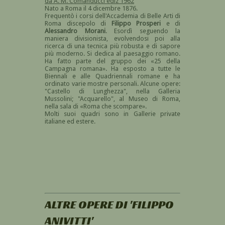
da A. M. Comanducci ediz 1962
Nato a Roma il 4 dicembre 1876.
Frequentò i corsi dell'Accademia di Belle Arti di
Roma discepolo di
Filippo Prosperi
e di
Alessandro Morani
. Esordì seguendo la
maniera divisionista, evolvendosi poi alla
ricerca di una tecnica più robusta e di sapore
più moderno. Si dedica al paesaggio romano.
Ha fatto parte del gruppo dei «25 della
Campagna romana». Ha esposto a tutte le
Biennali e alle Quadriennali romane e ha
ordinato varie mostre personali. Alcune opere:
"Castello di Lunghezza", nella Galleria
Mussolini; "Acquarello", al Museo di Roma,
nella sala di «Roma che scompare».
Molti suoi quadri sono in Gallerie private
italiane ed estere.
ALTRE OPERE DI 'FILIPPO
ANIVITTI'