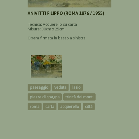
ANIVITTI FILIPPO (ROMA 1876 / 1955)
Tecnica: Acquerello su carta
Misure: 30cm x 25cm
Opera firmata in basso a sinistra
paesaggio
veduta
lazio
piazza di spagna
trinità dei monti
roma
carta
acquerello
città