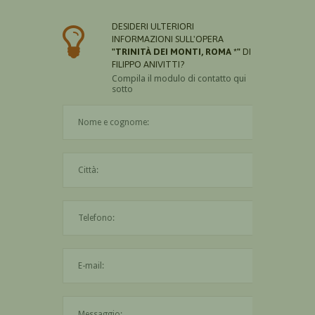
DESIDERI ULTERIORI
INFORMAZIONI SULL'OPERA
"TRINITÀ DEI MONTI, ROMA *"
DI
FILIPPO ANIVITTI?
Compila il modulo di contatto qui
sotto
Il nome è obbligatorio
La città è obbligatoria
L'indirizzo mail non è valido
Il messaggio è obbligatorio