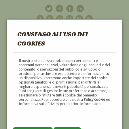
CONSENSO ALL'USO DEI
COOKIES
GALLERIA
D'ARTE
Il nostro sito utilizza cookie tecnici per annunci e
contenuti personalizzati, valutazione degli annunci e del
contenuto, osservazioni del pubblico e sviluppo di
DIPINTI E SCULTURE '800 E '900
prodotti, per archiviare e/o accedere a informazioni su
un dispositivo. Vorremmo anche impostare dei cookie
opzionali (analitici e di profilazione) per offrirti la
migliore esperienza e inviarti pubblicità personalizzata.
Puoi scegliere di gestire le tue preferenze e accettare,
selezionare o rifiutare tutti i cookie dal pannello
personalizza. Puoi accedere alla nostra
Policy cookie
ed
Informativa sulla Privacy per ulteriori informazioni.