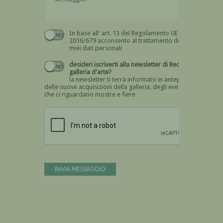
In base all' art. 13 del Regolamento UE n.
Devi dare il consenso
2016/679 acconsento al trattamento dei
miei dati personali
desideri iscriverti alla newsletter di Recta
galleria d'arte?
la newsletter ti terrà informato in anteprima
delle nuove acquisizioni della galleria, degli eventi
che ci riguardano mostre e fiere
Devi confermare di essere umano
INVIA MESSAGGIO