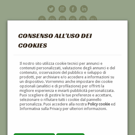
CONSENSO ALL'USO DEI
COOKIES
GALLERIA
D'ARTE
Il nostro sito utilizza cookie tecnici per annunci e
contenuti personalizzati, valutazione degli annunci e del
contenuto, osservazioni del pubblico e sviluppo di
DIPINTI E SCULTURE '800 E '900
prodotti, per archiviare e/o accedere a informazioni su
un dispositivo. Vorremmo anche impostare dei cookie
opzionali (analitici e di profilazione) per offrirti la
migliore esperienza e inviarti pubblicità personalizzata.
Puoi scegliere di gestire le tue preferenze e accettare,
selezionare o rifiutare tutti i cookie dal pannello
personalizza. Puoi accedere alla nostra
Policy cookie
ed
Informativa sulla Privacy per ulteriori informazioni.