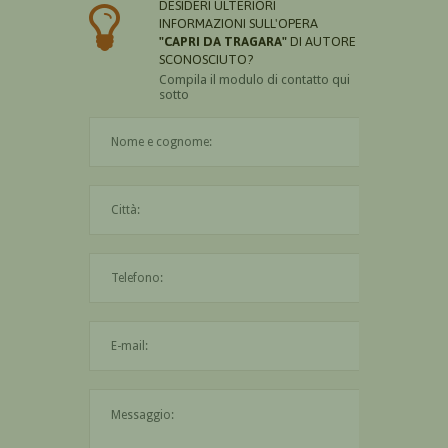
DESIDERI ULTERIORI
INFORMAZIONI SULL'OPERA
"CAPRI DA TRAGARA"
DI AUTORE
SCONOSCIUTO?
Compila il modulo di contatto qui
sotto
Il nome è obbligatorio
La città è obbligatoria
L'indirizzo mail non è valido
Il messaggio è obbligatorio