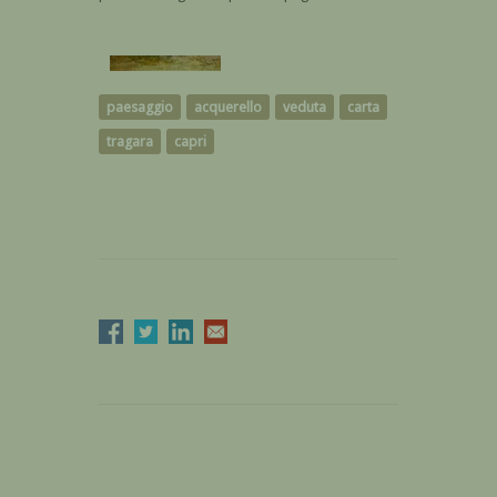
paesaggio
acquerello
veduta
carta
tragara
capri