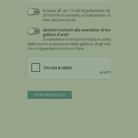
In base all' art. 13 del Regolamento UE n.
Devi dare il consenso
2016/679 acconsento al trattamento dei
miei dati personali
desideri iscriverti alla newsletter di Recta
galleria d'arte?
la newsletter ti terrà informato in anteprima
delle nuove acquisizioni della galleria, degli eventi
che ci riguardano mostre e fiere
Devi confermare di essere umano
INVIA MESSAGGIO