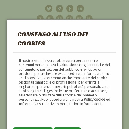
CONSENSO ALL'USO DEI
COOKIES
GALLERIA
D'ARTE
Il nostro sito utilizza cookie tecnici per annunci e
contenuti personalizzati, valutazione degli annunci e del
contenuto, osservazioni del pubblico e sviluppo di
DIPINTI E SCULTURE '800 E '900
prodotti, per archiviare e/o accedere a informazioni su
un dispositivo. Vorremmo anche impostare dei cookie
opzionali (analitici e di profilazione) per offrirti la
migliore esperienza e inviarti pubblicità personalizzata.
Puoi scegliere di gestire le tue preferenze e accettare,
selezionare o rifiutare tutti i cookie dal pannello
personalizza. Puoi accedere alla nostra
Policy cookie
ed
Informativa sulla Privacy per ulteriori informazioni.