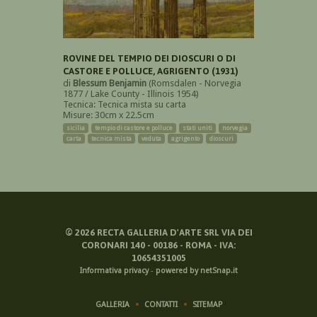
ROVINE DEL TEMPIO DEI DIOSCURI O DI
CASTORE E POLLUCE, AGRIGENTO (1931)
di
Blessum Benjamin
(Romsdalen - Norvegia
1877 / Lake County - Illinois 1954)
Tecnica: Tecnica mista su carta
Misure: 30cm x 22.5cm
sicilia
tempio di castore e polluce
stati uniti
norvegia
carta
tecnica mista
veduta
agrigento
dioscuri
©
2026
RECTA GALLERIA D'ARTE SRL VIA DEI
CORONARI 140 - 00186 - ROMA - IVA:
10654351005
Informativa privacy
-
powered by netSnap.it
GALLERIA
CONTATTI
SITEMAP