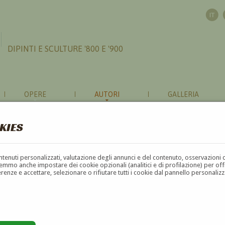
DIPINTI E SCULTURE '800 E '900
OPERE
AUTORI
GALLERIA
KIES
contenuti personalizzati, valutazione degli annunci e del contenuto, osservazioni 
mmo anche impostare dei cookie opzionali (analitici e di profilazione) per offrir
erenze e accettare, selezionare o rifiutare tutti i cookie dal pannello personali
G
H
I
J
K
L
M
N
O
P
Q
R
S
T
U