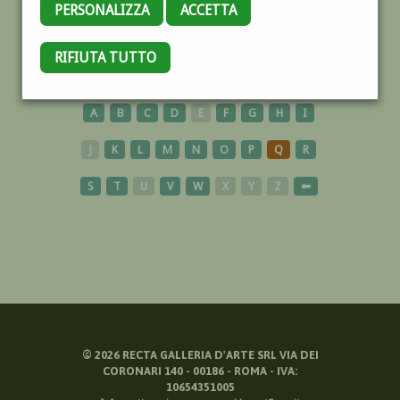
PERSONALIZZA
ACCETTA
RIFIUTA TUTTO
CARTELLONISTI
A
B
C
D
E
F
G
H
I
J
K
L
M
N
O
P
Q
R
S
T
U
V
W
X
Y
Z
⬅
©
2026
RECTA GALLERIA D'ARTE SRL VIA DEI
CORONARI 140 - 00186 - ROMA - IVA:
10654351005