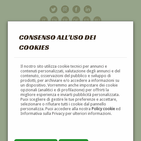
CONSENSO ALL'USO DEI
COOKIES
GALLERIA
D'ARTE
Il nostro sito utilizza cookie tecnici per annunci e
contenuti personalizzati, valutazione degli annunci e del
contenuto, osservazioni del pubblico e sviluppo di
DIPINTI E SCULTURE '800 E '900
prodotti, per archiviare e/o accedere a informazioni su
un dispositivo. Vorremmo anche impostare dei cookie
opzionali (analitici e di profilazione) per offrirti la
migliore esperienza e inviarti pubblicità personalizzata.
Puoi scegliere di gestire le tue preferenze e accettare,
selezionare o rifiutare tutti i cookie dal pannello
personalizza. Puoi accedere alla nostra
Policy cookie
ed
Informativa sulla Privacy per ulteriori informazioni.