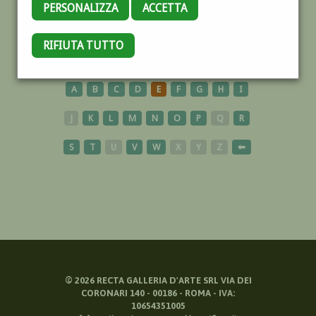
PERSONALIZZA
ACCETTA
RIFIUTA TUTTO
CARTELLONISTI
A
B
C
D
E
F
G
H
I
J
K
L
M
N
O
P
Q
R
S
T
U
V
W
X
Y
Z
⬅
©
2026
RECTA GALLERIA D'ARTE SRL VIA DEI
CORONARI 140 - 00186 - ROMA - IVA:
10654351005