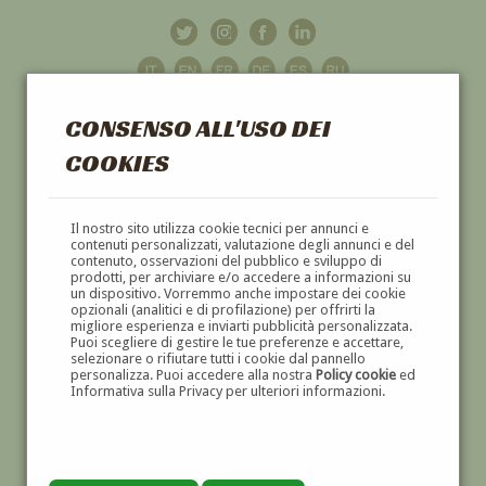
CONSENSO ALL'USO DEI
COOKIES
GALLERIA
D'ARTE
Il nostro sito utilizza cookie tecnici per annunci e
contenuti personalizzati, valutazione degli annunci e del
contenuto, osservazioni del pubblico e sviluppo di
DIPINTI E SCULTURE '800 E '900
prodotti, per archiviare e/o accedere a informazioni su
un dispositivo. Vorremmo anche impostare dei cookie
opzionali (analitici e di profilazione) per offrirti la
migliore esperienza e inviarti pubblicità personalizzata.
Puoi scegliere di gestire le tue preferenze e accettare,
selezionare o rifiutare tutti i cookie dal pannello
personalizza. Puoi accedere alla nostra
Policy cookie
ed
Informativa sulla Privacy per ulteriori informazioni.