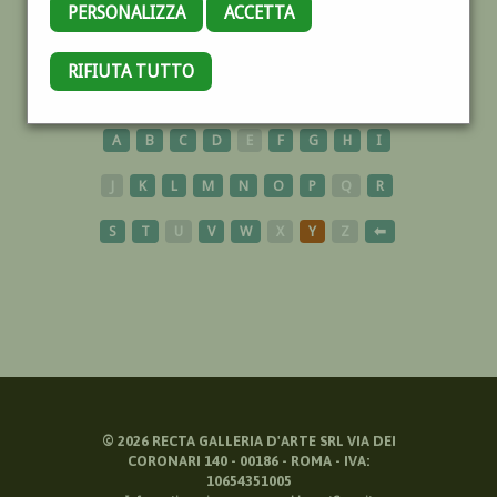
PERSONALIZZA
ACCETTA
RIFIUTA TUTTO
CARTELLONISTI
A
B
C
D
E
F
G
H
I
J
K
L
M
N
O
P
Q
R
S
T
U
V
W
X
Y
Z
⬅
©
2026
RECTA GALLERIA D'ARTE SRL VIA DEI
CORONARI 140 - 00186 - ROMA - IVA:
10654351005