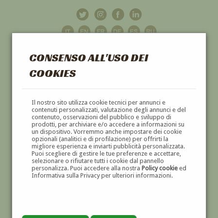
CONSENSO ALL'USO DEI
COOKIES
GALLERIA
D'ARTE
Il nostro sito utilizza cookie tecnici per annunci e
contenuti personalizzati, valutazione degli annunci e del
contenuto, osservazioni del pubblico e sviluppo di
DIPINTI E SCULTURE '800 E '900
prodotti, per archiviare e/o accedere a informazioni su
un dispositivo. Vorremmo anche impostare dei cookie
opzionali (analitici e di profilazione) per offrirti la
migliore esperienza e inviarti pubblicità personalizzata.
Puoi scegliere di gestire le tue preferenze e accettare,
selezionare o rifiutare tutti i cookie dal pannello
personalizza. Puoi accedere alla nostra
Policy cookie
ed
Informativa sulla Privacy per ulteriori informazioni.