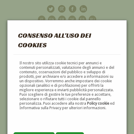
CONSENSO ALL'USO DEI
COOKIES
GALLERIA
D'ARTE
Il nostro sito utilizza cookie tecnici per annunci e
contenuti personalizzati, valutazione degli annunci e del
contenuto, osservazioni del pubblico e sviluppo di
DIPINTI E SCULTURE '800 E '900
prodotti, per archiviare e/o accedere a informazioni su
un dispositivo. Vorremmo anche impostare dei cookie
opzionali (analitici e di profilazione) per offrirti la
migliore esperienza e inviarti pubblicità personalizzata.
Puoi scegliere di gestire le tue preferenze e accettare,
selezionare o rifiutare tutti i cookie dal pannello
personalizza. Puoi accedere alla nostra
Policy cookie
ed
Informativa sulla Privacy per ulteriori informazioni.