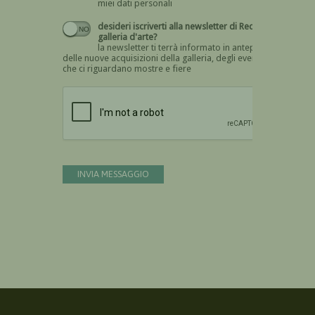
miei dati personali
desideri iscriverti alla newsletter di Recta
galleria d'arte?
la newsletter ti terrà informato in anteprima
delle nuove acquisizioni della galleria, degli eventi
che ci riguardano mostre e fiere
Devi confermare di essere umano
INVIA MESSAGGIO