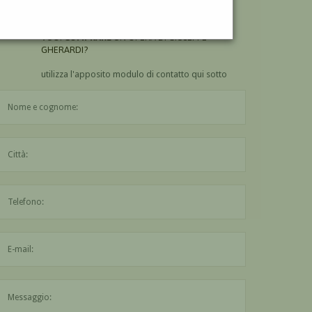
GHERARDI?
VUOI
COMPRARE
UN'OPERA DI GIUSEPPE
GHERARDI?
utilizza l'apposito modulo di contatto qui sotto
Il nome è obbligatorio
La città è obbligatoria
L'indirizzo mail non è valido
Il messaggio è obbligatorio