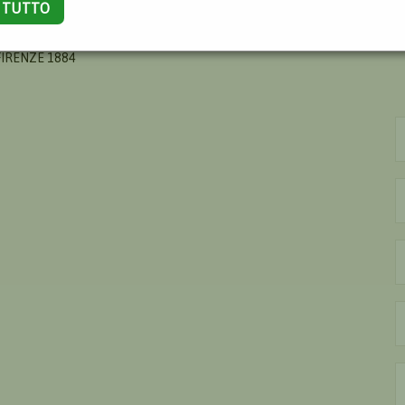
A TUTTO
PPE
FIRENZE 1884