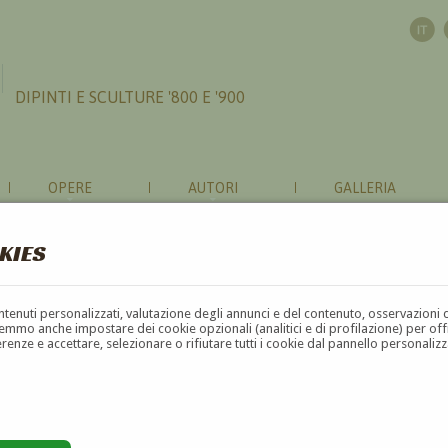
DIPINTI E SCULTURE '800 E '900
OPERE
AUTORI
GALLERIA
KIES
contenuti personalizzati, valutazione degli annunci e del contenuto, osservazioni 
mmo anche impostare dei cookie opzionali (analitici e di profilazione) per offrir
erenze e accettare, selezionare o rifiutare tutti i cookie dal pannello personali