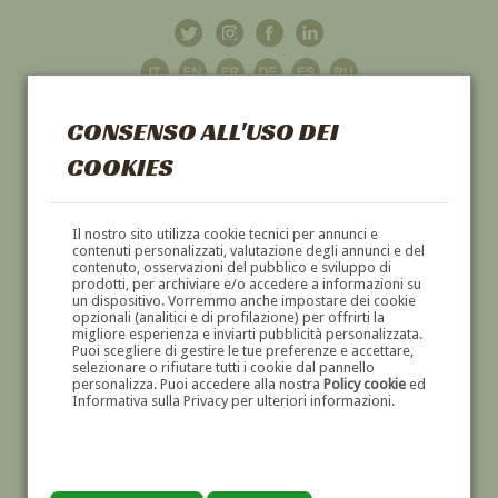
CONSENSO ALL'USO DEI
COOKIES
GALLERIA
D'ARTE
Il nostro sito utilizza cookie tecnici per annunci e
contenuti personalizzati, valutazione degli annunci e del
contenuto, osservazioni del pubblico e sviluppo di
DIPINTI E SCULTURE '800 E '900
prodotti, per archiviare e/o accedere a informazioni su
un dispositivo. Vorremmo anche impostare dei cookie
opzionali (analitici e di profilazione) per offrirti la
migliore esperienza e inviarti pubblicità personalizzata.
Puoi scegliere di gestire le tue preferenze e accettare,
selezionare o rifiutare tutti i cookie dal pannello
personalizza. Puoi accedere alla nostra
Policy cookie
ed
Informativa sulla Privacy per ulteriori informazioni.