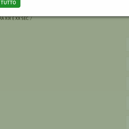
A TUTTO
ONIO
 XIX E XX SEC. /