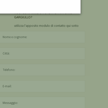
GARGIULLO?
VUOI
COMPRARE
UN'OPERA DI ANTONIO
GARGIULLO?
utilizza l'apposito modulo di contatto qui sotto
Il nome è obbligatorio
La città è obbligatoria
L'indirizzo mail non è valido
Il messaggio è obbligatorio