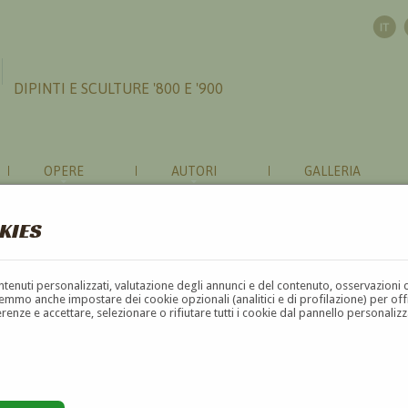
DIPINTI E SCULTURE '800 E '900
OPERE
AUTORI
GALLERIA
KIES
contenuti personalizzati, valutazione degli annunci e del contenuto, osservazioni 
mmo anche impostare dei cookie opzionali (analitici e di profilazione) per offrir
erenze e accettare, selezionare o rifiutare tutti i cookie dal pannello personali