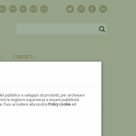
CONTATTI
del pubblico e sviluppo di prodotti, per archiviare
ti la migliore esperienza e inviarti pubblicità
zza. Puoi accedere alla nostra
Policy cookie
ed
VUOI
VENDERE
UN'OPERA DI ANTONIO