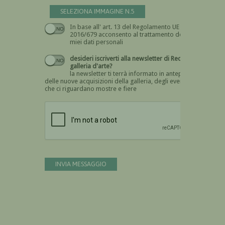
SELEZIONA IMMAGINE N.5
In base all' art. 13 del Regolamento UE n.
Devi dare il consenso
2016/679 acconsento al trattamento dei
miei dati personali
desideri iscriverti alla newsletter di Recta
galleria d'arte?
la newsletter ti terrà informato in anteprima
delle nuove acquisizioni della galleria, degli eventi
che ci riguardano mostre e fiere
Devi confermare di essere umano
INVIA MESSAGGIO