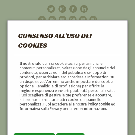
CONSENSO ALL'USO DEI
COOKIES
GALLERIA
D'ARTE
Il nostro sito utilizza cookie tecnici per annunci e
contenuti personalizzati, valutazione degli annunci e del
contenuto, osservazioni del pubblico e sviluppo di
DIPINTI E SCULTURE '800 E '900
prodotti, per archiviare e/o accedere a informazioni su
un dispositivo. Vorremmo anche impostare dei cookie
opzionali (analitici e di profilazione) per offrirti la
migliore esperienza e inviarti pubblicità personalizzata.
Puoi scegliere di gestire le tue preferenze e accettare,
selezionare o rifiutare tutti i cookie dal pannello
personalizza. Puoi accedere alla nostra
Policy cookie
ed
Informativa sulla Privacy per ulteriori informazioni.