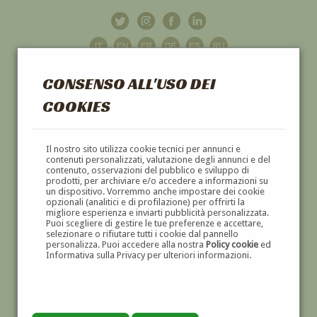
CONSENSO ALL'USO DEI
COOKIES
GALLERIA
D'ARTE
Il nostro sito utilizza cookie tecnici per annunci e
contenuti personalizzati, valutazione degli annunci e del
contenuto, osservazioni del pubblico e sviluppo di
DIPINTI E SCULTURE '800 E '900
prodotti, per archiviare e/o accedere a informazioni su
un dispositivo. Vorremmo anche impostare dei cookie
opzionali (analitici e di profilazione) per offrirti la
migliore esperienza e inviarti pubblicità personalizzata.
Puoi scegliere di gestire le tue preferenze e accettare,
selezionare o rifiutare tutti i cookie dal pannello
personalizza. Puoi accedere alla nostra
Policy cookie
ed
Informativa sulla Privacy per ulteriori informazioni.