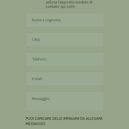
utilizza l'apposito modulo di
contatto qui sotto
Il nome è obbligatorio
La città è obbligatoria
L'indirizzo mail non è valido
Il messaggio è obbligatorio
PUOI CARICARE DELLE IMMAGINI DA ALLEGARE AL
MESSAGGIO: