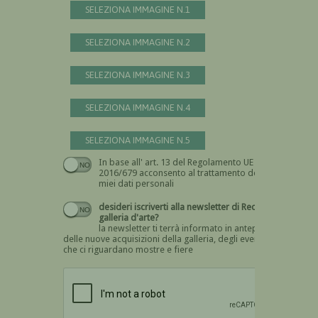
SELEZIONA IMMAGINE N.1
SELEZIONA IMMAGINE N.2
SELEZIONA IMMAGINE N.3
SELEZIONA IMMAGINE N.4
SELEZIONA IMMAGINE N.5
In base all' art. 13 del Regolamento UE n.
Devi dare il consenso
2016/679 acconsento al trattamento dei
miei dati personali
desideri iscriverti alla newsletter di Recta
galleria d'arte?
la newsletter ti terrà informato in anteprima
delle nuove acquisizioni della galleria, degli eventi
che ci riguardano mostre e fiere
Devi confermare di essere umano