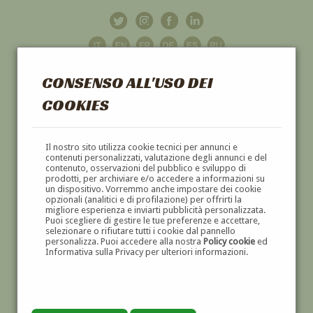
CONSENSO ALL'USO DEI
COOKIES
GALLERIA
D'ARTE
Il nostro sito utilizza cookie tecnici per annunci e
contenuti personalizzati, valutazione degli annunci e del
contenuto, osservazioni del pubblico e sviluppo di
DIPINTI E SCULTURE '800 E '900
prodotti, per archiviare e/o accedere a informazioni su
un dispositivo. Vorremmo anche impostare dei cookie
opzionali (analitici e di profilazione) per offrirti la
migliore esperienza e inviarti pubblicità personalizzata.
Puoi scegliere di gestire le tue preferenze e accettare,
selezionare o rifiutare tutti i cookie dal pannello
personalizza. Puoi accedere alla nostra
Policy cookie
ed
Informativa sulla Privacy per ulteriori informazioni.