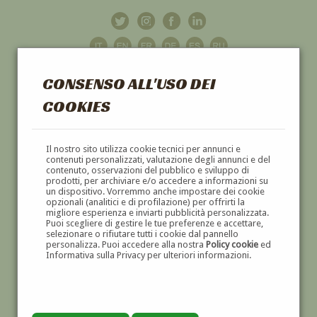
CONSENSO ALL'USO DEI
COOKIES
GALLERIA
D'ARTE
Il nostro sito utilizza cookie tecnici per annunci e
contenuti personalizzati, valutazione degli annunci e del
contenuto, osservazioni del pubblico e sviluppo di
DIPINTI E SCULTURE '800 E '900
prodotti, per archiviare e/o accedere a informazioni su
un dispositivo. Vorremmo anche impostare dei cookie
opzionali (analitici e di profilazione) per offrirti la
migliore esperienza e inviarti pubblicità personalizzata.
Puoi scegliere di gestire le tue preferenze e accettare,
selezionare o rifiutare tutti i cookie dal pannello
personalizza. Puoi accedere alla nostra
Policy cookie
ed
Informativa sulla Privacy per ulteriori informazioni.