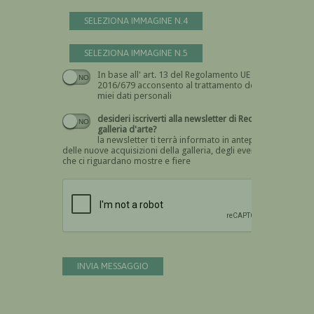
SELEZIONA IMMAGINE N.4
SELEZIONA IMMAGINE N.5
In base all' art. 13 del Regolamento UE n.
Devi dare il consenso
2016/679 acconsento al trattamento dei
miei dati personali
desideri iscriverti alla newsletter di Recta
galleria d'arte?
la newsletter ti terrà informato in anteprima
delle nuove acquisizioni della galleria, degli eventi
che ci riguardano mostre e fiere
Devi confermare di essere umano
INVIA MESSAGGIO