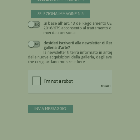
SELEZIONA IMMAGINE N.5
In base all' art. 13 del Regolamento UE n.
Devi dare il consenso
2016/679 acconsento al trattamento dei
miei dati personali
desideri iscriverti alla newsletter di Recta
galleria d'arte?
la newsletter ti terrà informato in anteprima
delle nuove acquisizioni della galleria, degli eventi
che ci riguardano mostre e fiere
Devi confermare di essere umano
INVIA MESSAGGIO