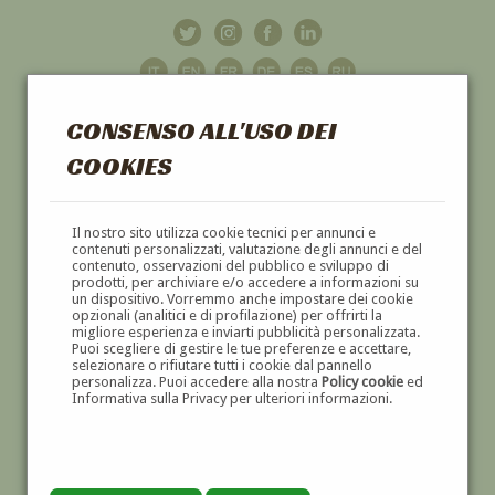
CONSENSO ALL'USO DEI
COOKIES
GALLERIA
D'ARTE
Il nostro sito utilizza cookie tecnici per annunci e
contenuti personalizzati, valutazione degli annunci e del
contenuto, osservazioni del pubblico e sviluppo di
DIPINTI E SCULTURE '800 E '900
prodotti, per archiviare e/o accedere a informazioni su
un dispositivo. Vorremmo anche impostare dei cookie
opzionali (analitici e di profilazione) per offrirti la
migliore esperienza e inviarti pubblicità personalizzata.
Puoi scegliere di gestire le tue preferenze e accettare,
selezionare o rifiutare tutti i cookie dal pannello
personalizza. Puoi accedere alla nostra
Policy cookie
ed
Informativa sulla Privacy per ulteriori informazioni.