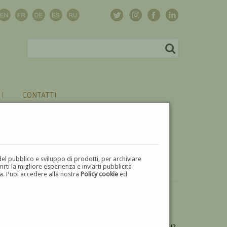
CONTATTI
del pubblico e sviluppo di prodotti, per archiviare
ti la migliore esperienza e inviarti pubblicità
zza. Puoi accedere alla nostra
Policy cookie
ed
VUOI
VENDERE
UN'OPERA DI GIOVANNI GARINEI?