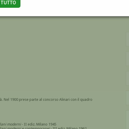
A TUTTO
NI
?
tà. Nel 1900 prese parte al concorso Alinari con il quadro
aliani moderni
- II ediz. Milano 1945
italiani moderni e contemporanei
- III ediz. Milano 1962