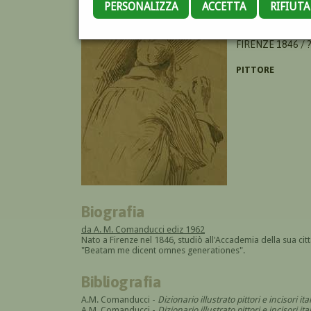
PERSONALIZZA
ACCETTA
RIFIUT
GARINEI GIOVAN
FIRENZE 1846 / 
PITTORE
Biografia
da A. M. Comanducci ediz 1962
Nato a Firenze nel 1846, studiò all'Accademia della sua cit
"Beatam me dicent omnes generationes".
Bibliografia
A.M. Comanducci -
Dizionario illustrato pittori e incisori it
A.M. Comanducci -
Dizionario illustrato pittori e incisori 