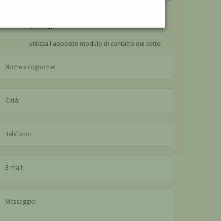
VUOI
COMPRARE
UN'OPERA DI GIOVANNI
GARINEI?
utilizza l'apposito modulo di contatto qui sotto
Il nome è obbligatorio
La città è obbligatoria
L'indirizzo mail non è valido
Il messaggio è obbligatorio