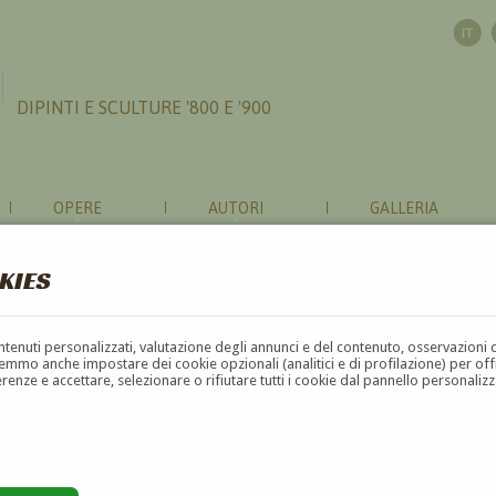
DIPINTI E SCULTURE '800 E '900
OPERE
AUTORI
GALLERIA
KIES
contenuti personalizzati, valutazione degli annunci e del contenuto, osservazioni 
mmo anche impostare dei cookie opzionali (analitici e di profilazione) per offrir
erenze e accettare, selezionare o rifiutare tutti i cookie dal pannello personali