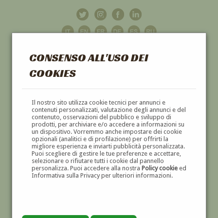
CONSENSO ALL'USO DEI
COOKIES
GALLERIA
D'ARTE
Il nostro sito utilizza cookie tecnici per annunci e
contenuti personalizzati, valutazione degli annunci e del
contenuto, osservazioni del pubblico e sviluppo di
DIPINTI E SCULTURE '800 E '900
prodotti, per archiviare e/o accedere a informazioni su
un dispositivo. Vorremmo anche impostare dei cookie
opzionali (analitici e di profilazione) per offrirti la
migliore esperienza e inviarti pubblicità personalizzata.
Puoi scegliere di gestire le tue preferenze e accettare,
selezionare o rifiutare tutti i cookie dal pannello
personalizza. Puoi accedere alla nostra
Policy cookie
ed
Informativa sulla Privacy per ulteriori informazioni.