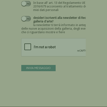
In base all' art. 13 del Regolamento UE n.
Devi dare il consenso
2016/679 acconsento al trattamento dei
miei dati personali
desideri iscriverti alla newsletter di Recta
galleria d'arte?
la newsletter ti terrà informato in anteprima
delle nuove acquisizioni della galleria, degli eventi
che ci riguardano mostre e fiere
Devi confermare di essere umano
INVIA MESSAGGIO