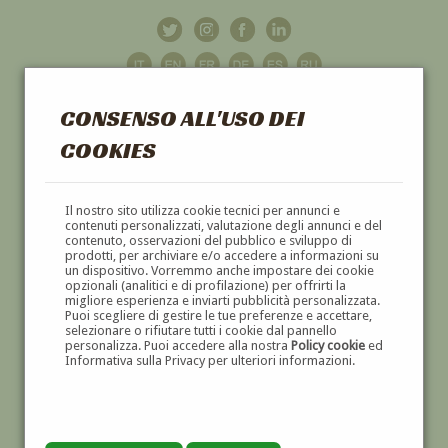
CONSENSO ALL'USO DEI
COOKIES
GALLERIA
D'ARTE
Il nostro sito utilizza cookie tecnici per annunci e
contenuti personalizzati, valutazione degli annunci e del
contenuto, osservazioni del pubblico e sviluppo di
DIPINTI E SCULTURE '800 E '900
prodotti, per archiviare e/o accedere a informazioni su
un dispositivo. Vorremmo anche impostare dei cookie
opzionali (analitici e di profilazione) per offrirti la
migliore esperienza e inviarti pubblicità personalizzata.
Puoi scegliere di gestire le tue preferenze e accettare,
selezionare o rifiutare tutti i cookie dal pannello
personalizza. Puoi accedere alla nostra
Policy cookie
ed
Informativa sulla Privacy per ulteriori informazioni.