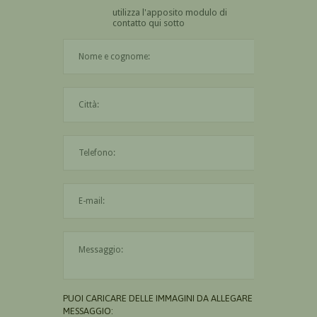
utilizza l'apposito modulo di
contatto qui sotto
Il nome è obbligatorio
La città è obbligatoria
L'indirizzo mail non è valido
Il messaggio è obbligatorio
PUOI CARICARE DELLE IMMAGINI DA ALLEGARE AL
MESSAGGIO: